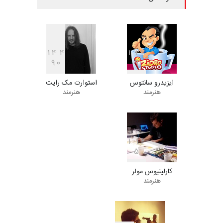
کارتون «لبخند دریا»…
مهلت
23 روز دیگر
1
4
4
1
2
2
دهمین جشنوارۀ بین‌المللی
9
0
9
کارتون گالوی ، ایرل…
مهلت
24 روز دیگر
ایزیدرو سانتوس
استوارت مک رایت
هنرمند
هنرمند
یازدهمین مسابقۀ بین‌المللی
کارتون «حیوانات»،…
1
1
2
مهلت
24 روز دیگر
5
کارلینیوس مولر
هنرمند
سومین نمایشگاه بین‌المللی
کاریکاتور شنگژو، چ…
مهلت
25 روز دیگر