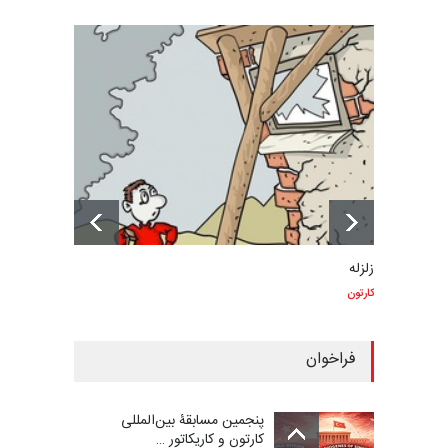
زلزله
کارتون
فراخوان
پنجمین مسابقۀ بین‌المللی
کارتون و کاریکاتور …
مهلت
8 روز دیگر