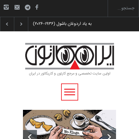
ن و پوستر «ایران سربلند»…
به یاد اردوغان باشول (۱۹۳۶–۲۰۲۶)
اولین سایت تخصصی و مرجع کارتون و کاریکاتور در ایران