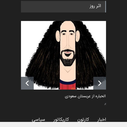
اثر روز
تسلیت به همکار | سهراب خیری
اخبار
6 ماه قبل
آغاز دوره‌های تخصصی فصل
تابستان 1405 خانه کاریکات…
اخبار
حدود یک ماه قبل
امین الحباره از عربستان سعودی
کاریکاتور
اخبار
کارتون
کاریکاتور
سیاسی