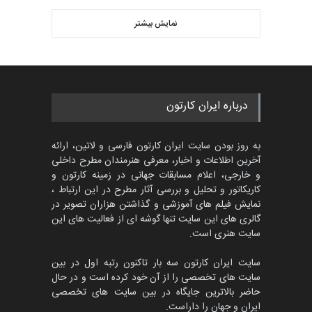
پنجمین مسابقۀ بین‌المللی
کارتون CARTUNION ، …
نمایش بیشتر
بهترین آثار کارتون جهان بخش -
مهلت
3 ماه دیگر
452
گالری
حدود یک ماه قبل
مسابقۀ بین‌المللی کارتون و
درباره ایران کارتون
کاریکاتور «البغلی…
مهلت
3 ماه دیگر
به روز بودن سایت ایران کارتون فارسی و لاتین، ارائه
آخرین اطلاعات و اخبار، معرفی هنرمندان مطرح داخلی
و خارجی، اعلام مسابقات جهانی در زمینه کارتون و
کاریکاتور و تحلیل و بررسی آثار مطرح در این ارتباط ،
جشنواره بین‌المللی کارتون
مدارس پرتغال، ۲۰۲۷
نمایش فیلم های آموزشی و گذاشتن هزاران تصویر در
گالری های این سایت تنها گوشه ای از فعالیت های این
مهلت
4 ماه دیگر
سایت هنری است.
سایت ایران کارتون سه بار تاکنون رتبه اول در بین
سایت های تخصصی را از آن خود کرده است و در حال
پنجمین مسابقۀ بین‌المللی
حاضر بالاترین جایگاه در بین سایت های تخصصی
کارتون طنز «کلاه‌ای…
ایران و جهان را داراست.