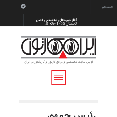
آغاز دوره‌های تخصصی فصل
تابستان 1405 خانه کا…
گزارش تصویری آیین اختتامیه و
اهدای جوایز سوم…
به یاد اردوغان باشول (۱۹۳۶–
۲۰۲۶)
اولین سایت تخصصی و مرجع کارتون و کاریکاتور در ایران
رویداد کارگاهی کارتون و پوستر
«ایران سربلند»…
رئیس جمهور