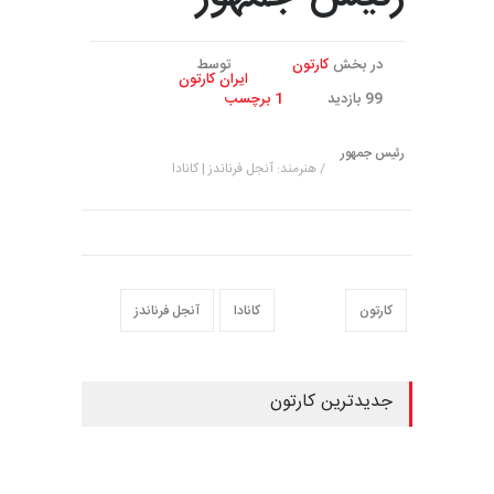
در بخش
کارتون
توسط
ایران کارتون
99 بازدید
1 برچسب
رئیس جمهور
/ هنرمند: آنجل فرناندز | کانادا
کارتون
کانادا
آنجل فرناندز
جدیدترین کارتون