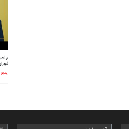
توضیحات استاد دوست محمدی عضو
توضیح
2,604
3
شورای هنری…
شورای
ویدیو
ویدیو