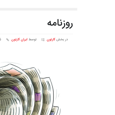
روزنامه
در بخش
کارتون
توسط
ایران کارتون
36