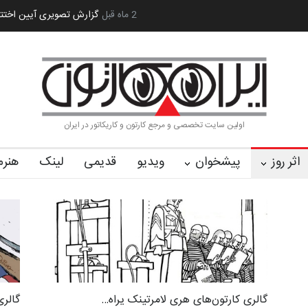
رویداد کارگاهی کارتون و پوستر «ایران سربلند»…
2 ماه قبل
به یاد اردوغان باشول (۱۹۳۶–۲۰۲۶)
اولین سایت تخصصی و مرجع کارتون و کاریکاتور در ایران
اثر روز
پیشخوان
ویدیو
قدیمی
لینک
هنرم
گالری کارتون‌های هری لامرتینک یراه…
گالری