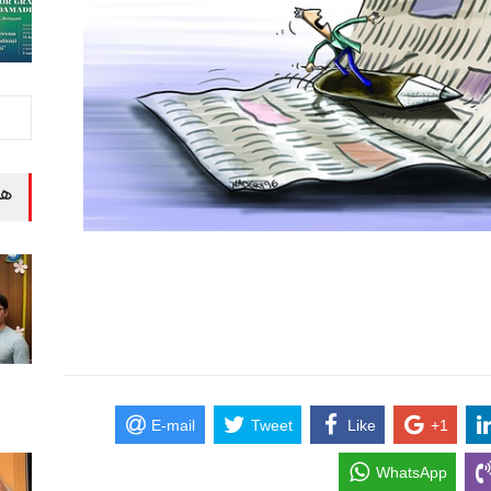
هن
E-mail
Tweet
Like
+1
WhatsApp