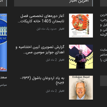
آخرین اخبار
اث
خرین
آغاز دوره‌های تخصصی فصل
رجی،
تابستان 1405 خانه کاریکات…
لیل و
اخبار
حدود یک ماه قبل
شی و
گوشه
گزارش تصویری آیین اختتامیه و
سایت
اهدای جوایز سومین مس…
اضر
ن را
اخبار
2 ماه قبل
دمیر نواک از کرواسی
سعد ا
به یاد اردوغان باشول (۱۹۳۶–
۲۰۲۶)
کارتون
سیاسی
اخبار
2 ماه قبل