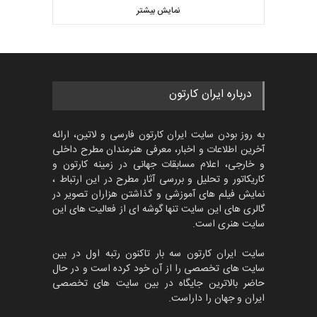
کاریکاتور «البغلی…
نمایش بیشتر
بهترین آثار کارتون جهان بخش -
مهلت
3 ماه دیگر
457
گالری
3 روز قبل
جشنواره بین‌المللی کارتون
درباره ایران کارتون
مدارس پرتغال، ۲۰۲۷
مهلت
4 ماه دیگر
به روز بودن سایت ایران کارتون فارسی و لاتین، ارائه
آخرین اطلاعات و اخبار، معرفی هنرمندان مطرح داخلی
و خارجی، اعلام مسابقات جهانی در زمینه کارتون و
کاریکاتور و تحلیل و بررسی آثار مطرح در این ارتباط ،
پنجمین مسابقۀ بین‌المللی
کارتون طنز «کلاه‌ای…
نمایش فیلم های آموزشی و گذاشتن هزاران تصویر در
گالری های این سایت تنها گوشه ای از فعالیت های این
مهلت
5 ماه دیگر
سایت هنری است.
سایت ایران کارتون سه بار تاکنون رتبه اول در بین
سایت های تخصصی را از آن خود کرده است و در حال
بیست و هشتمین مسابقه
حاضر بالاترین جایگاه در بین سایت های تخصصی
بین‌المللی آزاد طراحی ط…
ایران و جهان را داراست.
مهلت
9 روز دیگر