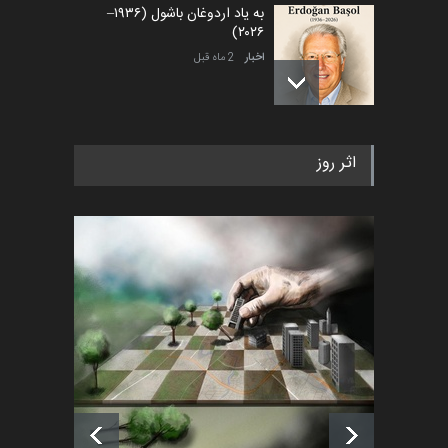
به یاد اردوغان باشول (۱۹۳۶–
۲۰۲۶)
اخبار
2 ماه قبل
رویداد کارگاهی کارتون و پوستر
اثر روز
«ایران سربلند» به ا…
اخبار
6 ماه قبل
فراخوان رویداد کارگاهی کارتون و
پوستر "ایران سربل…
اخبار
6 ماه قبل
لیست شرکت کنندگان یازدهمین
جشنواره بین‌المللی کا…