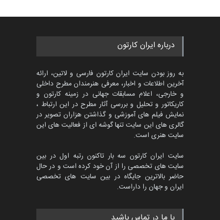
458
گالری
حدود 9 ساعت قبل
مسابقۀ بین‌المللی کارتون و
درباره ایران کارتون
کاریکاتور «البغلی…
مهلت
3 ماه دیگر
به روز بودن سایت ایران کارتون فارسی و لاتین، ارائه
آخرین اطلاعات و اخبار، معرفی هنرمندان مطرح داخلی
و خارجی، اعلام مسابقات جهانی در زمینه کارتون و
کاریکاتور و تحلیل و بررسی آثار مطرح در این ارتباط ،
پنجمین مسابقۀ بین‌المللی
کارتون CARTUNION ، …
نمایش فیلم های آموزشی و گذاشتن هزاران تصویر در
گالری های این سایت تنها گوشه ای از فعالیت های این
مهلت
3 ماه دیگر
سایت هنری است.
سایت ایران کارتون سه بار تاکنون رتبه اول در بین
سایت های تخصصی را از آن خود کرده است و در حال
جشنواره بین‌المللی کارتون
حاضر بالاترین جایگاه در بین سایت های تخصصی
مدارس پرتغال، ۲۰۲۷
ایران و جهان را داراست.
مهلت
4 ماه دیگر
با ما در تماس باشید