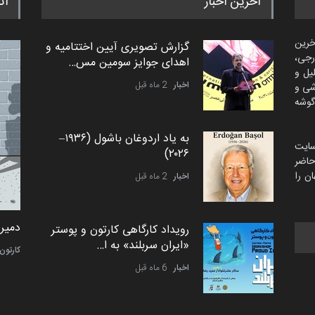
آخرین اخبار
اث
خرین
گزارش تصویری آیین اختتامیه و
رجی،
اهدای جوایز سومین مس…
لیل و
اخبار
2 ماه قبل
شی و
گوشه
به یاد اردوغان باشول (۱۹۳۶–
سایت
۲۰۲۶)
اضر
ن را
اخبار
2 ماه قبل
امین الحباره از عربستان سعودی
دمیر 
رویداد کارگاهی کارتون و پوستر
«ایران سربلند» به ا…
کاریکاتور
کارتون
اخبار
6 ماه قبل