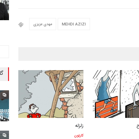
MEHDI AZIZI
مهدی عزیزی
گا
زلزله
کارتون