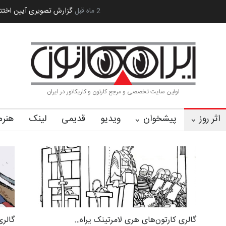
کا…
2 ماه قبل
رویداد کارگاهی کارتون و پوستر «ایران سربلند»…
به یاد اردوغا
اولین سایت تخصصی و مرجع کارتون و کاریکاتور در ایران
اثر روز
پیشخوان
ویدیو
قدیمی
لینک
هنرم
گالری کارتون‌های هری لامرتینک یراه…
گالری