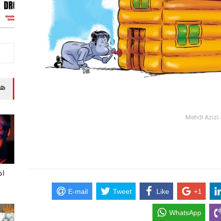
هن
M
اد
E-mail
Tweet
Like
+1
WhatsApp