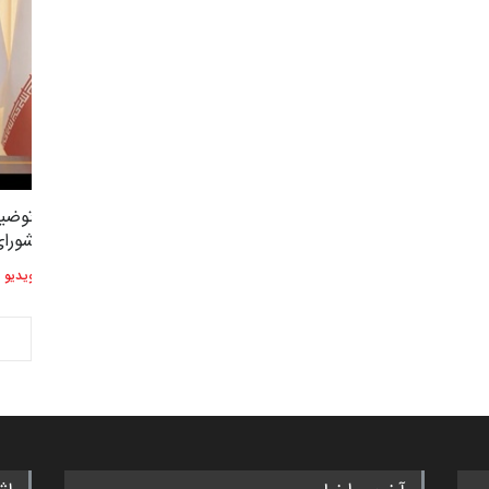
"مرز" و حریم شخصی
توضی
3,434
2
شورا
ویدیو
ویدیو