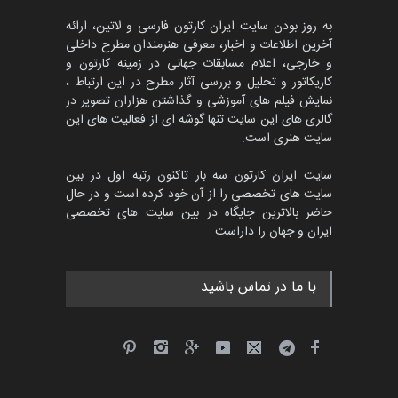
مهلت
3 ماه دیگر
به روز بودن سایت ایران کارتون فارسی و لاتین، ارائه
آخرین اطلاعات و اخبار، معرفی هنرمندان مطرح داخلی
و خارجی، اعلام مسابقات جهانی در زمینه کارتون و
کاریکاتور و تحلیل و بررسی آثار مطرح در این ارتباط ،
مسابقۀ بین‌المللی کارتون و
کاریکاتور «البغلی…
نمایش فیلم های آموزشی و گذاشتن هزاران تصویر در
گالری های این سایت تنها گوشه ای از فعالیت های این
مهلت
3 ماه دیگر
سایت هنری است.
سایت ایران کارتون سه بار تاکنون رتبه اول در بین
سایت های تخصصی را از آن خود کرده است و در حال
جشنواره بین‌المللی کارتون
حاضر بالاترین جایگاه در بین سایت های تخصصی
مدارس پرتغال، ۲۰۲۷
ایران و جهان را داراست.
مهلت
4 ماه دیگر
با ما در تماس باشید
پنجمین مسابقۀ بین‌المللی
کارتون طنز «کلاه‌ای…
مهلت
5 ماه دیگر