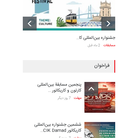
جشنواره بین‌المللی کا…
مسابقات
2 ماه قبل
فراخوان
پنجمین مسابقۀ بین‌المللی
کارتون و کاریکاتور …
مهلت
7 روز دیگر
ششمین جشنواره بین‌المللی
کاریکاتور CIK Damad…