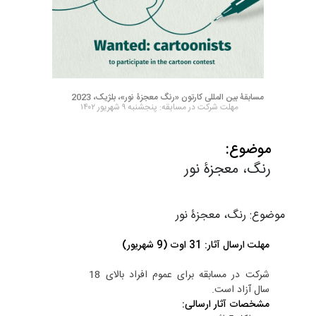
مسابقۀ بین المللی کارتون «رنگ معجزۀ نور»، بلژیک، 2023
مهلت شرکت در مسابقه: پنجشنبه ۹ شهریور ۱۴۰۲
موضوع:
رنگ، معجزۀ نور
موضوع: رنگ، معجزۀ نور
مهلت ارسال آثار: 31 اوت (9 شهریور)
شرکت در مسابقه برای عموم افراد بالای 18
سال آزاد است.
مشخصات آثار ارسالی: