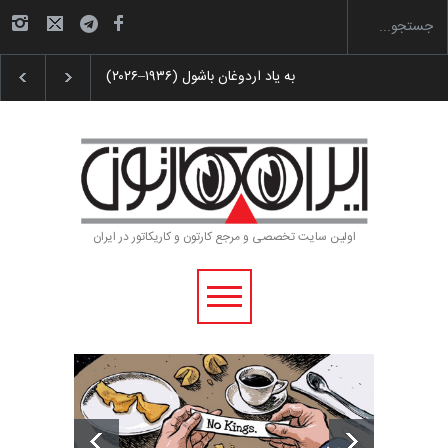
ارتون و پوستر «ایران سربلند»…
به یاد اردوغان باشول (۱۹۳۶–۲۰۲۶)
اولین سایت تخصصی و مرجع کارتون و کاریکاتور در ایران