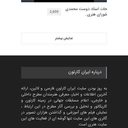
دوغان، ترکیه،…
بهترین آثار کارتون جهان بخش -
مهلت
توضیحات استاد دوست محمدی
2 ماه دیگر
452
2,609
عضو شورای هنری…
گالری
حدود یک ماه قبل
ویدیو
مسابقۀ بین‌المللی کارتون و
کاریکاتور «البغلی…
نمایش بیشتر
بهترین آثار کارتون جهان بخش -
مهلت
3 ماه دیگر
457
گالری
5 روز قبل
پنجمین مسابقۀ بین‌المللی
درباره ایران کارتون
کارتون CARTUNION ، …
مهلت
3 ماه دیگر
به روز بودن سایت ایران کارتون فارسی و لاتین، ارائه
آخرین اطلاعات و اخبار، معرفی هنرمندان مطرح داخلی
و خارجی، اعلام مسابقات جهانی در زمینه کارتون و
کاریکاتور و تحلیل و بررسی آثار مطرح در این ارتباط ،
جشنواره بین‌المللی کارتون
مدارس پرتغال، ۲۰۲۷
نمایش فیلم های آموزشی و گذاشتن هزاران تصویر در
گالری های این سایت تنها گوشه ای از فعالیت های این
مهلت
4 ماه دیگر
سایت هنری است.