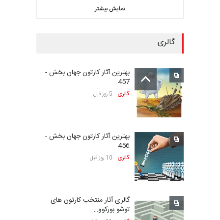
نمایش بیشتر
مهلت
25 روز دیگر
گالری
سومین نمایشگاه بین‌المللی
کاریکاتور شنگژو، چ…
بهترین آثار کارتون جهان بخش -
مهلت
25 روز دیگر
457
گالری
5 روز قبل
نمایشگاه بین المللی کارتون”
پرواز پروانه ها …
بهترین آثار کارتون جهان بخش -
مهلت
26 روز دیگر
456
گالری
10 روز قبل
سی و هشتمین مسابقۀ
بین‌المللی کارتون اولنس، …
گالری آثار منتخب کارتون های
مهلت
حدود یک ماه دیگر
توشو بورکوو…