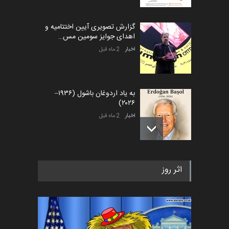
گزارش تصویری آیین اختتامیه و
اهدای جوایز سومین مس…
اخبار
2 ماه قبل
به یاد اردوغان باشول (۱۹۳۶–
۲۰۲۶)
اخبار
2 ماه قبل
رویداد کارگاهی کارتون و پوستر
اثر روز
«ایران سربلند» به ا…
اخبار
6 ماه قبل
فراخوان رویداد کارگاهی کارتون و