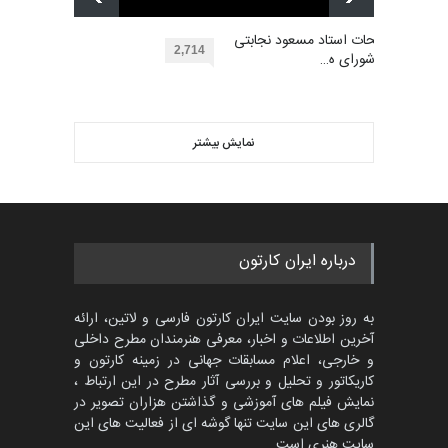
دوغان، ترکیه،…
بهترین آثار کارتون جهان بخش -
مهلت
توضیحات استاد مسعود نجابتی
2 ماه دیگر
453
2,714
عضو شورای ه…
گالری
حدود یک ماه قبل
ویدیو
مسابقۀ بین‌المللی کارتون و
کاریکاتور «البغلی…
نمایش بیشتر
بهترین آثار کارتون جهان بخش -
مهلت
3 ماه دیگر
452
گالری
حدود یک ماه قبل
پنجمین مسابقۀ بین‌المللی
درباره ایران کارتون
کارتون CARTUNION ، …
مهلت
3 ماه دیگر
به روز بودن سایت ایران کارتون فارسی و لاتین، ارائه
آخرین اطلاعات و اخبار، معرفی هنرمندان مطرح داخلی
و خارجی، اعلام مسابقات جهانی در زمینه کارتون و
کاریکاتور و تحلیل و بررسی آثار مطرح در این ارتباط ،
جشنواره بین‌المللی کارتون
مدارس پرتغال، ۲۰۲۷
نمایش فیلم های آموزشی و گذاشتن هزاران تصویر در
گالری های این سایت تنها گوشه ای از فعالیت های این
مهلت
4 ماه دیگر
سایت هنری است.