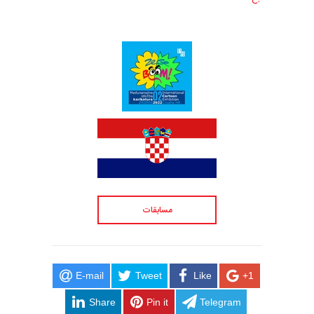
مسابقات
E-mail
Tweet
Like
+1
Share
Pin it
Telegram