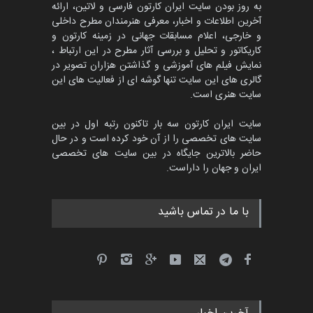
به روز بودن سایت ایران کارتون فارسی و لاتین، ارائه
آخرین اطلاعات و اخبار، معرفی هنرمندان مطرح داخلی
و خارجی، اعلام مسابقات جهانی در زمینه کارتون و
کاریکاتور و تحلیل و بررسی آثار مطرح در این ارتباط ،
پنجمین مسابقۀ بین‌المللی
کارتون CARTUNION ، …
نمایش فیلم های آموزشی و گذاشتن هزاران تصویر در
گالری های این سایت تنها گوشه ای از فعالیت های این
مهلت
3 ماه دیگر
سایت هنری است.
سایت ایران کارتون سه بار تاکنون رتبه اول در بین
سایت های تخصصی را از آن خود کرده است و در حال
جشنواره بین‌المللی کارتون
حاضر بالاترین جایگاه در بین سایت های تخصصی
مدارس پرتغال، ۲۰۲۷
ایران و جهان را داراست.
مهلت
4 ماه دیگر
با ما در تماس باشید
پنجمین مسابقۀ بین‌المللی
کارتون طنز «کلاه‌ای…
مهلت
5 ماه دیگر