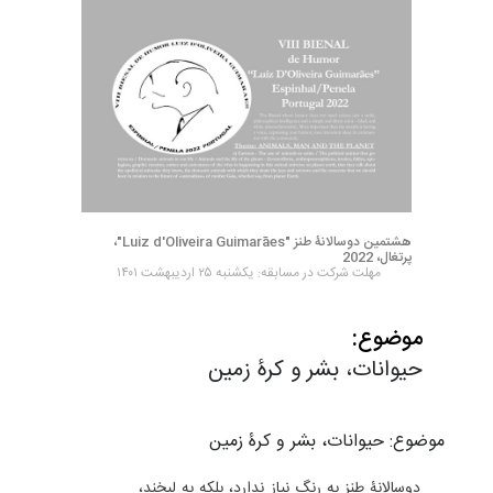
هشتمین دوسالانۀ طنز "Luiz d'Oliveira Guimarães"،
پرتغال، 2022
مهلت شرکت در مسابقه: یکشنبه ۲۵ اردیبهشت ۱۴۰۱
موضوع:
حیوانات، بشر و کرۀ زمین
موضوع: حیوانات، بشر و کرۀ زمین
دوسالانۀ طنز به رنگ نیاز ندارد، بلکه به لبخند،