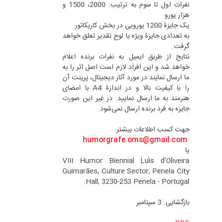
نفرات اول تا سوم به ترتیب: 2000، 1500 و
هزار یورو
یک جایزۀ 1200 یورویی در بخش کاریکاتور
به تعدادی جایزۀ ویژه یا لوح تقدیر تعلق خواهد
گرفت.
نتایج از طربق ایمیل به نفرات برنده اعلام
خواهد شد و این افراد لازم است اصل اثر را به
ما ارسال نمایند در مورد آثار دیجیتال، پرینت آن
را با کیفیت بالا و در اندازۀ A4 با امضای
هنرمند به ما ارسال نمایید. در غیر این صورت
جایزه به فرد برنده ارسال نمی‌شود.
جهت کسب اطلاعات بیشتر:
humorgrafe.oms@gmail.com
یا
VIII Humor Biennial Luís d'Oliveira
Guimarães, Culture Sector, Penela City
Hall, 3230-253 Penela - Portugal.
بازگشایی: 3 سپتامبر