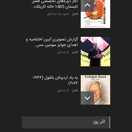
آغاز دوره‌های تخصصی فصل
تابستان 1405 خانه کاریکات…
اخبار
حدود یک ماه قبل
گزارش تصویری آیین اختتامیه و
اهدای جوایز سومین مس…
اخبار
2 ماه قبل
به یاد اردوغان باشول (۱۹۳۶–
۲۰۲۶)
اخبار
2 ماه قبل
رویداد کارگاهی کارتون و پوستر
اثر روز
«ایران سربلند» به ا…
اخبار
5 ماه قبل