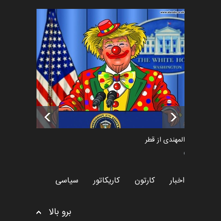
فراخوان رویداد کارگاهی کارتون و
پوستر "ایران سربل…
اخبار
6 ماه قبل
تسلیت به همکار | سهراب خیری
اخبار
6 ماه قبل
سعد المهندی از قطر
سیاسی
اخبار
کارتون
کاریکاتور
سیاسی
برو بالا