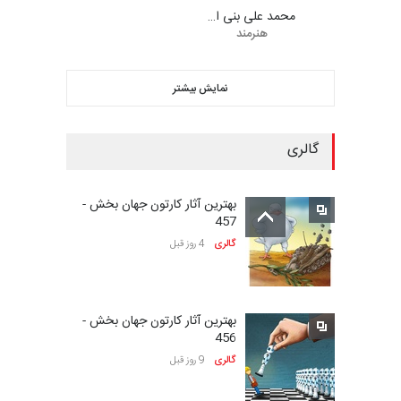
محمد علی بنی ا…
هنرمند
سومین نمایشگاه بین‌المللی
کاریکاتور شنگژو، چ…
نمایش بیشتر
مهلت
25 روز دیگر
گالری
بیست‌و‌یکمین جشنواره
بین‌المللی کارتون سولین…
بهترین آثار کارتون جهان بخش -
مهلت
25 روز دیگر
457
گالری
4 روز قبل
نمایشگاه بین المللی کارتون”
پرواز پروانه ها …
بهترین آثار کارتون جهان بخش -
مهلت
27 روز دیگر
456
گالری
9 روز قبل