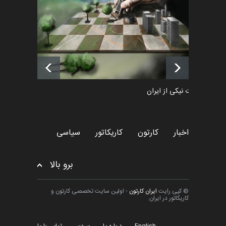
اخبار
6 ماه قبل
لیست شرکت کنندگان یازدهمین
جشنواره بین‌المللی کا…
اخبار
2 روز قبل
طراوت نیکی از ایران
کارتون
اخبار
کارتون
کاریکاتور
سیاسی
برو بالا
© کپی رایت
ایران کارتون
- اولین سایت تخصصی کارتون و
کاریکاتور در ایران.
English
درباره ما
سردبیر
تماس با ما