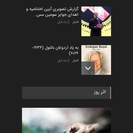
گزارش تصویری آیین اختتامیه و
اهدای جوایز سومین مس…
اخبار
2 ماه قبل
به یاد اردوغان باشول (۱۹۳۶–
۲۰۲۶)
اخبار
2 ماه قبل
رویداد کارگاهی کارتون و پوستر
اثر روز
«ایران سربلند» به ا…
اخبار
6 ماه قبل
فراخوان رویداد کارگاهی کارتون و
پوستر "ایران سربل…