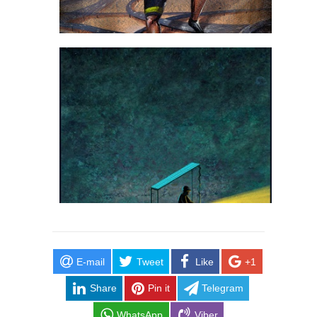
E-mail
Tweet
Like
+1
Share
Pin it
Telegram
WhatsApp
Viber