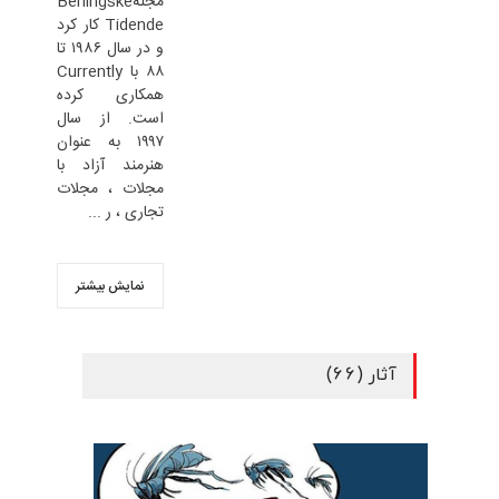
مجلهٔBerlingske
Tidende کار کرد
و در سال ۱۹۸۶ تا
۸۸ با Currently
همکاری کرده
است. از سال
۱۹۹۷ به عنوان
هنرمند آزاد با
مجلات ، مجلات
تجاری ، ر ...
نمایش بیشتر
آثار (66)