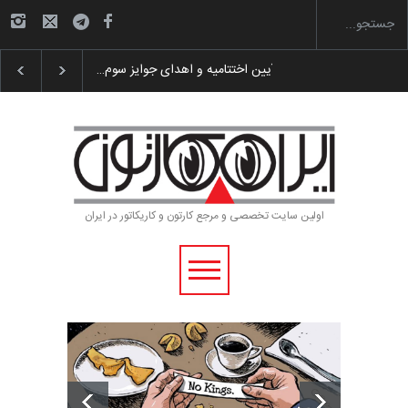
 پوستر «ایران سربلند»…
به یاد اردوغان باشول (۱۹۳۶–۲۰۲۶)
اولین سایت تخصصی و مرجع کارتون و کاریکاتور در ایران