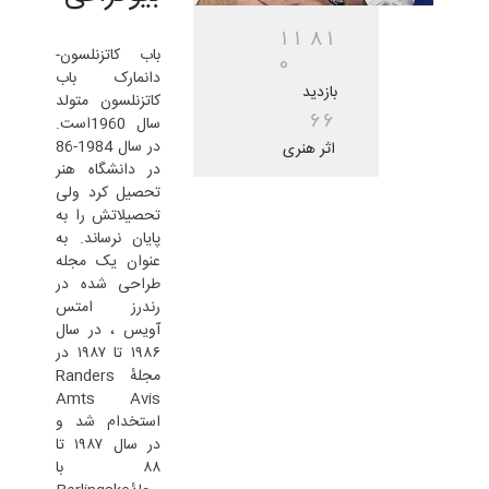
1
1
8
1
باب کاتزنلسون-
0
دانمارک باب
بازدید
کاتزنلسون متولد
6
6
سال 1960است.
در سال 1984-86
اثر هنری
در دانشگاه هنر
تحصیل کرد ولی
تحصیلاتش را به
پایان نرساند. به
عنوان یک مجله
طراحی شده در
رندرز امتس
آویس ، در سال
۱۹۸۶ تا ۱۹۸۷ در
مجلهٔ Randers
Amts Avis
استخدام شد و
در سال ۱۹۸۷ تا
۸۸ با