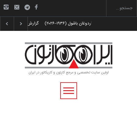
 پوستر «ایران سربلند»…
به یاد اردوغان باشول (۱۹۳۶–۲۰۲۶)
اولین سایت تخصصی و مرجع کارتون و کاریکاتور در ایران