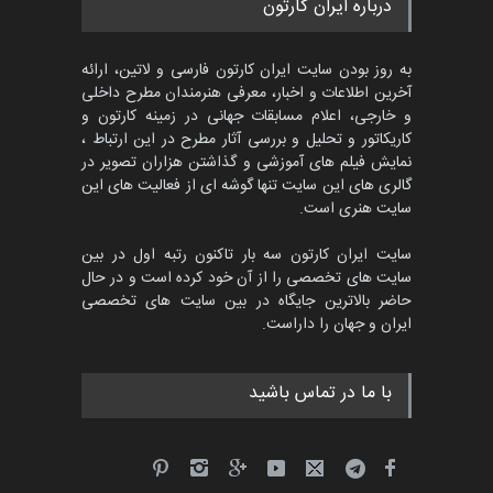
درباره ایران کارتون
کاریکاتور «البغلی…
مهلت
3 ماه دیگر
به روز بودن سایت ایران کارتون فارسی و لاتین، ارائه
آخرین اطلاعات و اخبار، معرفی هنرمندان مطرح داخلی
و خارجی، اعلام مسابقات جهانی در زمینه کارتون و
کاریکاتور و تحلیل و بررسی آثار مطرح در این ارتباط ،
جشنواره بین‌المللی کارتون
مدارس پرتغال، ۲۰۲۷
نمایش فیلم های آموزشی و گذاشتن هزاران تصویر در
گالری های این سایت تنها گوشه ای از فعالیت های این
مهلت
4 ماه دیگر
سایت هنری است.
سایت ایران کارتون سه بار تاکنون رتبه اول در بین
سایت های تخصصی را از آن خود کرده است و در حال
پنجمین مسابقۀ بین‌المللی
حاضر بالاترین جایگاه در بین سایت های تخصصی
کارتون طنز «کلاه‌ای…
ایران و جهان را داراست.
مهلت
5 ماه دیگر
با ما در تماس باشید