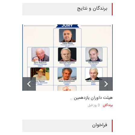
برندگان و نتایج
هیئت داوران یازدهمین …
برندگان
3 روز قبل
فراخوان