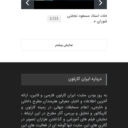
نهمین مسابقۀ بین‌المللی کارتون
آفریقا، مراکش…
گالری آثار منتخب کارتون های
مهلت
توضیحات استاد مسعود نجابتی
2 ماه دیگر
گرگلی باکاس…
2,721
عضو شورای ه…
گالری
28 روز قبل
ویدیو
اولین مسابقۀ بین‌المللی کارتون
کتابخانۀ ممتا…
نمایش بیشتر
بهترین آثار کارتون جهان بخش -
مهلت
2 ماه دیگر
453
گالری
حدود یک ماه قبل
مسابقه بین‌المللی کارتون آیدین
درباره ایران کارتون
دوغان، ترکیه،…
مهلت
2 ماه دیگر
به روز بودن سایت ایران کارتون فارسی و لاتین، ارائه
آخرین اطلاعات و اخبار، معرفی هنرمندان مطرح داخلی
و خارجی، اعلام مسابقات جهانی در زمینه کارتون و
کاریکاتور و تحلیل و بررسی آثار مطرح در این ارتباط ،
مسابقۀ بین‌المللی کارتون و
کاریکاتور «البغلی…
نمایش فیلم های آموزشی و گذاشتن هزاران تصویر در
گالری های این سایت تنها گوشه ای از فعالیت های این
مهلت
3 ماه دیگر