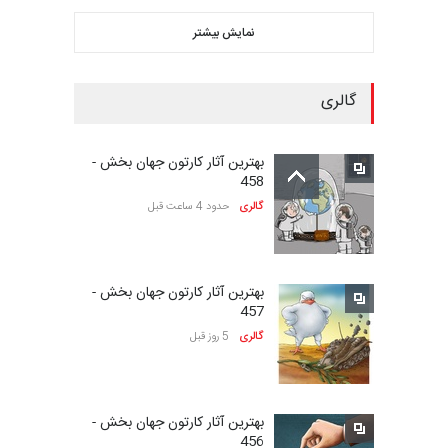
کارتون «حیوانات»،…
نمایش بیشتر
مهلت
23 روز دیگر
گالری
سومین نمایشگاه بین‌المللی
کاریکاتور شنگژو، چ…
بهترین آثار کارتون جهان بخش -
مهلت
24 روز دیگر
458
گالری
حدود 4 ساعت قبل
بیست‌و‌یکمین جشنواره
بین‌المللی کارتون سولین…
بهترین آثار کارتون جهان بخش -
مهلت
24 روز دیگر
457
گالری
5 روز قبل
نمایشگاه بین المللی کارتون”
پرواز پروانه ها …
بهترین آثار کارتون جهان بخش -
مهلت
25 روز دیگر
456