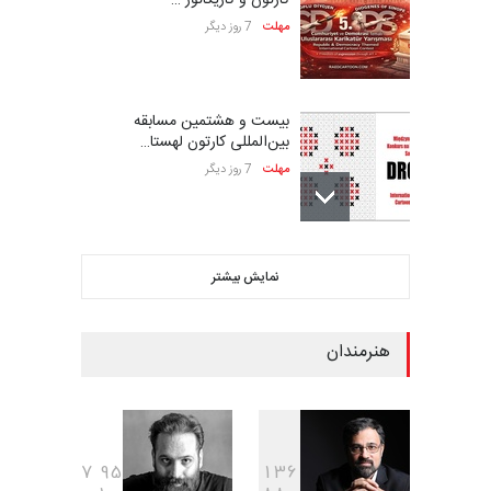
مهلت
7 روز دیگر
بیست و هشتمین مسابقه
بین‌المللی کارتون لهستا…
مهلت
7 روز دیگر
ششمین جشنواره بین‌المللی
نمایش بیشتر
کاریکاتور CIK Damad…
مهلت
7 روز دیگر
هنرمندان
فراخوان مسابقۀ بین‌المللی
کارتون و تصویرگری،…
مهلت
7 روز دیگر
7
9
5
1
3
6