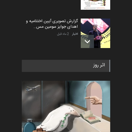
گزارش تصویری آیین اختتامیه و
اهدای جوایز سومین مس…
اخبار
2 ماه قبل
به یاد اردوغان باشول (۱۹۳۶–
اثر روز
۲۰۲۶)
اخبار
2 ماه قبل
رویداد کارگاهی کارتون و پوستر
«ایران سربلند» به ا…
اخبار
6 ماه قبل