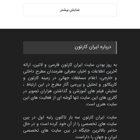
اولین مسابقۀ بین‌المللی کارتون
کتابخانۀ ممتا…
نمایش بیشتر
بهترین آثار کارتون جهان بخش -
مهلت
2 ماه دیگر
453
گالری
حدود یک ماه قبل
مسابقه بین‌المللی کارتون آیدین
درباره ایران کارتون
دوغان، ترکیه،…
مهلت
2 ماه دیگر
به روز بودن سایت ایران کارتون فارسی و لاتین، ارائه
آخرین اطلاعات و اخبار، معرفی هنرمندان مطرح داخلی
و خارجی، اعلام مسابقات جهانی در زمینه کارتون و
کاریکاتور و تحلیل و بررسی آثار مطرح در این ارتباط ،
مسابقۀ بین‌المللی کارتون و
کاریکاتور «البغلی…
نمایش فیلم های آموزشی و گذاشتن هزاران تصویر در
گالری های این سایت تنها گوشه ای از فعالیت های این
مهلت
3 ماه دیگر
سایت هنری است.
سایت ایران کارتون سه بار تاکنون رتبه اول در بین
سایت های تخصصی را از آن خود کرده است و در حال
پنجمین مسابقۀ بین‌المللی
حاضر بالاترین جایگاه در بین سایت های تخصصی
کارتون CARTUNION ، …
ایران و جهان را داراست.
مهلت
3 ماه دیگر