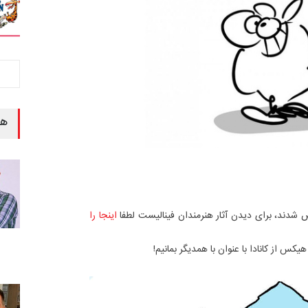
هن
شدند، برای دیدن آثار هنرمندان فینالیست لطفا
اینجا را
کس از کانادا با عنوان با همدیگر بمانیم!