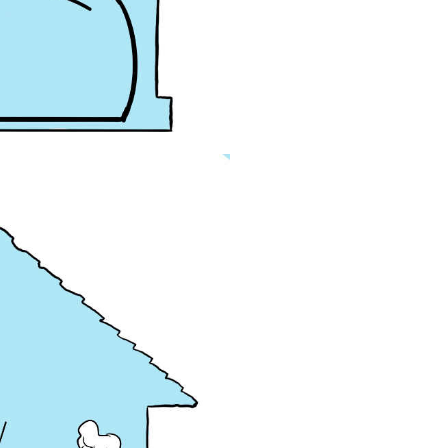
"مرز" و حریم شخصی
,434
ویدیو