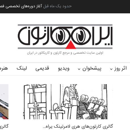
ه بین‌المل…
به یاد اردوغان باشول (۱۹۳۶–۲۰۲۶)
2 ماه قبل
گزارش تصویری آیین اختتا
اولین سایت تخصصی و مرجع کارتون و کاریکاتور در ایران
اثر روز
پیشخوان
ویدیو
قدیمی
لینک
هنرم
گالری کارتون‌های هری لامرتینک یراه…
گالری