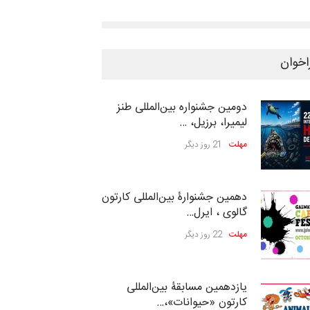
اخوان
دومین جشنواره بین‌المللی طنز
لیمیرا، برزیل، …
مهلت
21 روز دیگر
دهمین جشنوارۀ بین‌المللی کارتون
گالوی ، ایرل…
مهلت
22 روز دیگر
یازدهمین مسابقۀ بین‌المللی
کارتون «حیوانات»،…