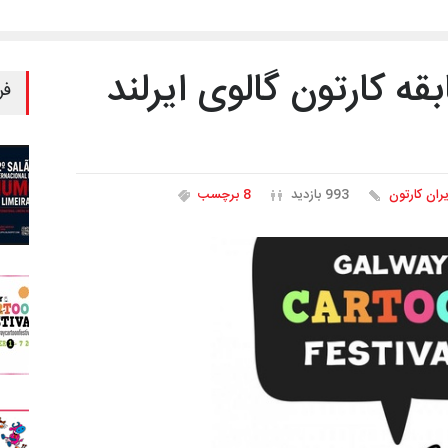
ه کارتون گالوی ایرلند
فر
یران کارتون
993 بازدید
8 برچسب