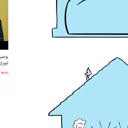
توضیحات استاد دوست محمدی عضو
توضیح
2,614
3
شورای هنری…
شورای
ویدیو
ویدیو