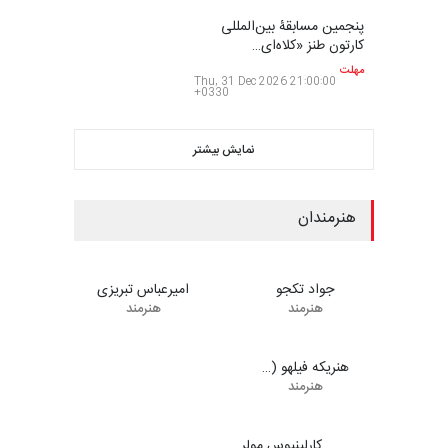
مهلت
4 ماه دیگر
پنجمین مسابقۀ بین‌المللی
کارتون طنز «کلاه‌ای…
مهلت
5 ماه دیگر
نمایش بیشتر
هنرمندان
0
0
جواد تکجو
امیرعباس تبریزی
هنرمند
هنرمند
0
هنریکه فیلهو (…
هنرمند
0