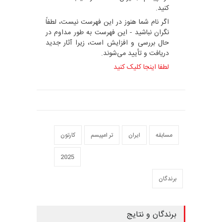
شرکت‌کنندگان در سومین مسابقۀ بین‌المللی کارتون ترامپیسم،
2025
این صفحه روزانه به‌روزرسانی می‌شود، از این
جهت می‌توانید جهت مشاهدۀ نام خود یا نام
سایر هنرمندان شرکت‌کننده ردر سومین
مسابقۀ بین‌المللی کارتون و کاریکاتور
ترامپیسم / ایران - ۲۰۲۵ را اینجا مشاهده
کنید.
اگر نام شما هنوز در این فهرست نیست، لطفاً
نگران نباشید - این فهرست به طور مداوم در
حال بررسی و افزایش است، زیرا آثار جدید
دریافت و تأیید می‌شوند.
لطفا اینجا کلیک کنید
E-mail
Tweet
Like