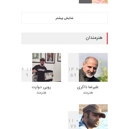
ششمین جشنواره بین‌المللی
نمایش بیشتر
کاریکاتور CIK Damad…
مهلت
9 روز دیگر
هنرمندان
ششمین جشنوارۀ بین‌المللی
کارتون «لبخند دریا»…
مهلت
24 روز دیگر
6
1
1
1
4
6
9
5
9
علیرضا ذاکری
رویی دوارت
دهمین جشنوارۀ بین‌المللی
هنرمند
هنرمند
کارتون گالوی ، ایرل…
مهلت
25 روز دیگر
1
1
0
7
7
یازدهمین مسابقۀ بین‌المللی