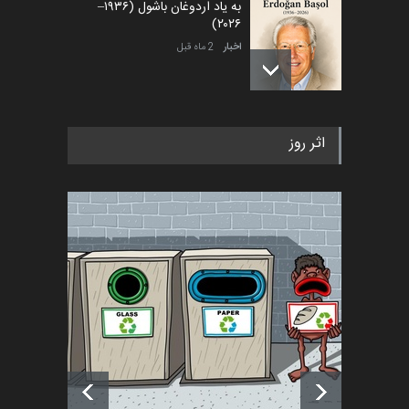
به یاد اردوغان باشول (۱۹۳۶–
۲۰۲۶)
اخبار
2 ماه قبل
رویداد کارگاهی کارتون و پوستر
اثر روز
«ایران سربلند» به ا…
اخبار
5 ماه قبل
فراخوان رویداد کارگاهی کارتون و
پوستر "ایران سربل…
اخبار
6 ماه قبل
تسلیت به همکار | سهراب خیری
اخبار
6 ماه قبل