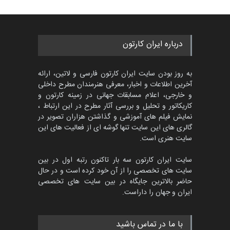
452
گالری
حدود یک ماه قبل
جشنواره بین‌المللی کارتون
درباره ایران کارتون
مدارس پرتغال، ۲۰۲۷
مهلت
4 ماه دیگر
به روز بودن سایت ایران کارتون فارسی و لاتین، ارائه
آخرین اطلاعات و اخبار، معرفی هنرمندان مطرح داخلی
و خارجی، اعلام مسابقات جهانی در زمینه کارتون و
کاریکاتور و تحلیل و بررسی آثار مطرح در این ارتباط ،
پنجمین مسابقۀ بین‌المللی
کارتون طنز «کلاه‌ای…
نمایش فیلم های آموزشی و گذاشتن هزاران تصویر در
گالری های این سایت تنها گوشه ای از فعالیت های این
مهلت
5 ماه دیگر
سایت هنری است.
سایت ایران کارتون سه بار تاکنون رتبه اول در بین
سایت های تخصصی را از آن خود کرده است و در حال
بیست و هشتمین مسابقه
حاضر بالاترین جایگاه در بین سایت های تخصصی
بین‌المللی آزاد طراحی ط…
ایران و جهان را داراست.
مهلت
8 روز دیگر
با ما در تماس باشید