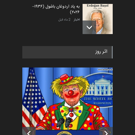
به یاد اردوغان باشول (۱۹۳۶–
۲۰۲۶)
اخبار
2 ماه قبل
رویداد کارگاهی کارتون و پوستر
اثر روز
«ایران سربلند» به ا…
اخبار
6 ماه قبل
فراخوان رویداد کارگاهی کارتون و
پوستر "ایران سربل…
اخبار
6 ماه قبل
تسلیت به همکار | سهراب خیری
اخبار
6 ماه قبل