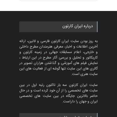
بهترین آثار کارتون جهان بخش -
مهلت
3 ماه دیگر
452
گالری
حدود یک ماه قبل
پنجمین مسابقۀ بین‌المللی
درباره ایران کارتون
کارتون CARTUNION ، …
مهلت
3 ماه دیگر
به روز بودن سایت ایران کارتون فارسی و لاتین، ارائه
آخرین اطلاعات و اخبار، معرفی هنرمندان مطرح داخلی
و خارجی، اعلام مسابقات جهانی در زمینه کارتون و
کاریکاتور و تحلیل و بررسی آثار مطرح در این ارتباط ،
جشنواره بین‌المللی کارتون
مدارس پرتغال، ۲۰۲۷
نمایش فیلم های آموزشی و گذاشتن هزاران تصویر در
گالری های این سایت تنها گوشه ای از فعالیت های این
مهلت
4 ماه دیگر
سایت هنری است.
سایت ایران کارتون سه بار تاکنون رتبه اول در بین
سایت های تخصصی را از آن خود کرده است و در حال
پنجمین مسابقۀ بین‌المللی
حاضر بالاترین جایگاه در بین سایت های تخصصی
کارتون طنز «کلاه‌ای…
ایران و جهان را داراست.
مهلت
5 ماه دیگر