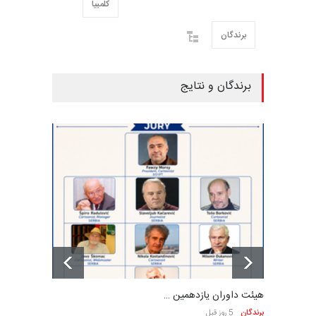
کلمبیا
برندگان
برندگان و نتایج
هیئت داوران یازدهمین …
برندگان
5 روز قبل