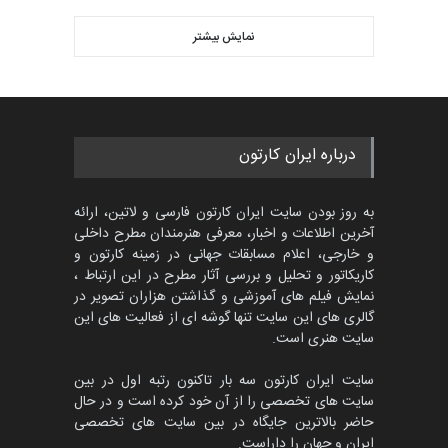
کارتون CARTUNION ، …
بهترین آثار کارتون جهان بخش -
مهلت
3 ماه دیگر
نمایش بیشتر
452
گالری
حدود یک ماه قبل
مسابقۀ بین‌المللی کارتون و
کاریکاتور «البغلی…
درباره ایران کارتون
مهلت
3 ماه دیگر
به روز بودن سایت ایران کارتون فارسی و لاتین، ارائه
آخرین اطلاعات و اخبار، معرفی هنرمندان مطرح داخلی
جشنواره بین‌المللی کارتون
و خارجی، اعلام مسابقات جهانی در زمینه کارتون و
مدارس پرتغال، ۲۰۲۷
کاریکاتور و تحلیل و بررسی آثار مطرح در این ارتباط ،
نمایش فیلم های آموزشی و گذاشتن هزاران تصویر در
مهلت
4 ماه دیگر
گالری های این سایت تنها گوشه ای از فعالیت های این
سایت هنری است.
سایت ایران کارتون سه بار تاکنون رتبه اول در بین
پنجمین مسابقۀ بین‌المللی
کارتون طنز «کلاه‌ای…
سایت های تخصصی را از آن خود کرده است و در حال
حاضر بالاترین جایگاه در بین سایت های تخصصی
مهلت
5 ماه دیگر
ایران و جهان را داراست.