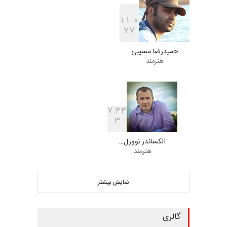
دهمین جشنوارۀ بین‌المللی
1
1
0
کارتون گالوی ، ایرل…
7
7
مهلت
25 روز دیگر
حمیدرضا مسیبی
هنرمند
یازدهمین مسابقۀ بین‌المللی
کارتون «حیوانات»،…
مهلت
25 روز دیگر
7
4
4
3
الكساندر نووزِل…
بیست‌و‌یکمین جشنواره
هنرمند
بین‌المللی کارتون سولین…
مهلت
26 روز دیگر
نمایش بیشتر
سومین نمایشگاه بین‌المللی
گالری
کاریکاتور شنگژو، چ…