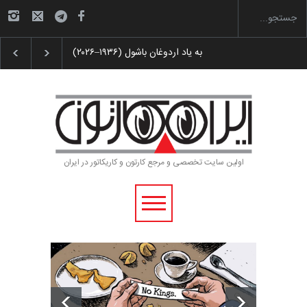
 پوستر «ایران سربلند»…
به یاد اردوغان باشول (۱۹۳۶–۲۰۲۶)
اولین سایت تخصصی و مرجع کارتون و کاریکاتور در ایران