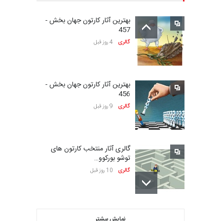
بهترین آثار کارتون جهان بخش -
مهلت
26 روز دیگر
457
گالری
4 روز قبل
نمایشگاه بین المللی کارتون”
پرواز پروانه ها …
بهترین آثار کارتون جهان بخش -
مهلت
27 روز دیگر
456
گالری
9 روز قبل
سی و هشتمین مسابقۀ
بین‌المللی کارتون اولنس، …
گالری آثار منتخب کارتون های
مهلت
حدود یک ماه دیگر
توشو بورکوو…
گالری
10 روز قبل
بیست و سومین مسابقۀ
بین‌المللی کمکی و کارتون…
بهترین آثار کارتون جهان بخش -
مهلت
2 ماه دیگر
455
نمایش بیشتر