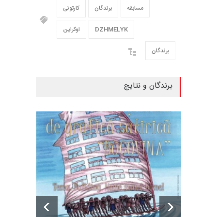
مسابقه
برندگان
کارتونی
DZHMELYK
اوکراین
برندگان
برندگان و نتایج