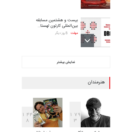
بیست و هشتمین مسابقه
بین‌المللی کارتون لهستا…
مهلت
8 روز دیگر
ششمین جشنواره بین‌المللی
نمایش بیشتر
کاریکاتور CIK Damad…
مهلت
8 روز دیگر
هنرمندان
فراخوان مسابقۀ بین‌المللی
کارتون و تصویرگری،…
مهلت
8 روز دیگر
1
4
4
1
7
9
8
3