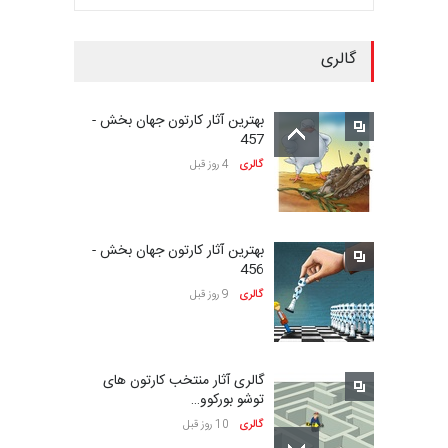
گالری
سومین نمایشگاه بین‌المللی
کاریکاتور شنگژو، چ…
بهترین آثار کارتون جهان بخش -
مهلت
25 روز دیگر
457
گالری
4 روز قبل
نمایشگاه بین المللی کارتون”
پرواز پروانه ها …
بهترین آثار کارتون جهان بخش -
مهلت
26 روز دیگر
456
گالری
9 روز قبل
سی و هشتمین مسابقۀ
بین‌المللی کارتون اولنس، …
گالری آثار منتخب کارتون های
مهلت
حدود یک ماه دیگر
توشو بورکوو…
گالری
10 روز قبل