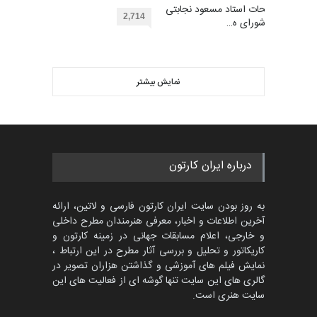
بهترین آثار کارتون جهان بخش -
مهلت
توضیحات استاد مسعود نجابتی
2 ماه دیگر
453
2,714
عضو شورای ه…
گالری
حدود یک ماه قبل
ویدیو
مسابقۀ بین‌المللی کارتون و
کاریکاتور «البغلی…
نمایش بیشتر
بهترین آثار کارتون جهان بخش -
مهلت
3 ماه دیگر
452
گالری
حدود یک ماه قبل
پنجمین مسابقۀ بین‌المللی
درباره ایران کارتون
کارتون CARTUNION ، …
مهلت
3 ماه دیگر
به روز بودن سایت ایران کارتون فارسی و لاتین، ارائه
آخرین اطلاعات و اخبار، معرفی هنرمندان مطرح داخلی
و خارجی، اعلام مسابقات جهانی در زمینه کارتون و
کاریکاتور و تحلیل و بررسی آثار مطرح در این ارتباط ،
جشنواره بین‌المللی کارتون
مدارس پرتغال، ۲۰۲۷
نمایش فیلم های آموزشی و گذاشتن هزاران تصویر در
گالری های این سایت تنها گوشه ای از فعالیت های این
مهلت
4 ماه دیگر
سایت هنری است.