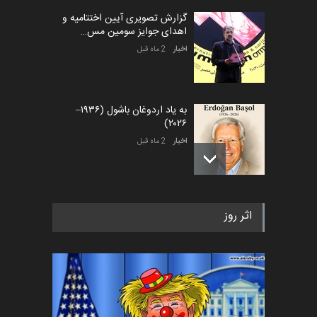
گزارش تصویری آیین اختتامیه و
اهدای جوایز سومین مس…
اخبار
2 ماه قبل
به یاد اردوغان باشول (۱۹۳۶–
۲۰۲۶)
اخبار
2 ماه قبل
رویداد کارگاهی کارتون و پوستر
اثر روز
«ایران سربلند» به ا…
اخبار
5 ماه قبل
فراخوان رویداد کارگاهی کارتون و
پوستر "ایران سربل…