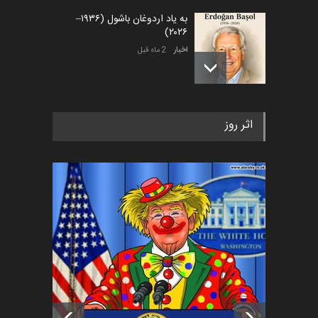
به یاد اردوغان باشول (۱۹۳۶–
۲۰۲۶)
اخبار
2 ماه قبل
رویداد کارگاهی کارتون و پوستر
اثر روز
«ایران سربلند» به ا…
اخبار
5 ماه قبل
فراخوان رویداد کارگاهی کارتون و
پوستر "ایران سربل…
اخبار
6 ماه قبل
تسلیت به همکار | سهراب خیری
اخبار
6 ماه قبل