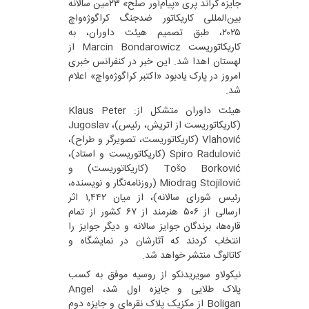
جایزه گراند پری «پیام‌آور صلح» ۲۳مین سالانه
بین‌المللی کاریکاتور ضدجنگ کراگوژه‌واچ
۲۰۲۵، طبق تصمیم هیئت داوران، به
کاریکاتوریست Marcin Bondarowicz از
لهستان اهدا شد. این خبر در کنفرانس خبری
امروز در پارک یادبود «اکتبر کراگوژه‌واچ» اعلام
شد.
هیئت داوران متشکل از: Klaus Peter
(کاریکاتوریست از اتریش، رئیس)، Jugoslav
Vlahović (کاریکاتوریست، تصویرگر و طراح)،
Spiro Radulović (کاریکاتوریست و استاد)،
Tošo Borković (کاریکاتوریست) و
Miodrag Stojilović (روزنامه‌نگار و نویسنده،
رئیس شورای سالانه)، از میان ۱,۴۴۲ اثر
ارسالی از ۵۰۶ هنرمند از ۶۷ کشور از تمام
قاره‌ها، برندگان جوایز سالانه و دیگر جوایز را
انتخاب کردند که آثارشان در نمایشگاه و
کاتالوگ منتشر خواهد شد.
نیکولاو سویریدنکو از روسیه موفق به کسب
پلاک طلایی و جایزه اول شد، Angel
Boligan از مکزیک پلاک نقره‌ای و جایزه دوم