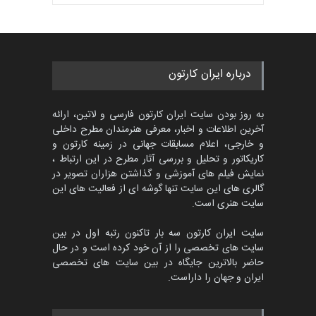
بهترین آثار کارتون جهان بخش -
مهلت
3 ماه دیگر
452
گالری
حدود یک ماه قبل
پنجمین مسابقۀ بین‌المللی
درباره ایران کارتون
کارتون CARTUNION ، …
مهلت
3 ماه دیگر
به روز بودن سایت ایران کارتون فارسی و لاتین، ارائه
آخرین اطلاعات و اخبار، معرفی هنرمندان مطرح داخلی
و خارجی، اعلام مسابقات جهانی در زمینه کارتون و
کاریکاتور و تحلیل و بررسی آثار مطرح در این ارتباط ،
جشنواره بین‌المللی کارتون
مدارس پرتغال، ۲۰۲۷
نمایش فیلم های آموزشی و گذاشتن هزاران تصویر در
گالری های این سایت تنها گوشه ای از فعالیت های این
مهلت
4 ماه دیگر
سایت هنری است.
سایت ایران کارتون سه بار تاکنون رتبه اول در بین
سایت های تخصصی را از آن خود کرده است و در حال
پنجمین مسابقۀ بین‌المللی
حاضر بالاترین جایگاه در بین سایت های تخصصی
کارتون طنز «کلاه‌ای…
ایران و جهان را داراست.
مهلت
5 ماه دیگر