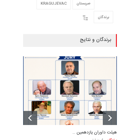
صربستان
KRAGUJEVAC
برندگان
برندگان و نتایج
هیئت داوران یازدهمین …