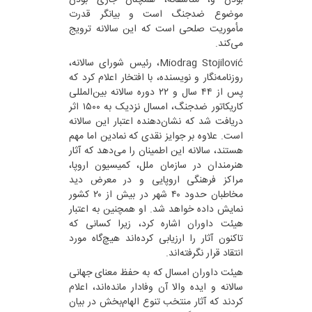
بودن و، متأسفانه، همچنان جاری بودن
موضوع ضدجنگ است و بیانگر قدرت
مأموریت صلحی است که این سالانه ترویج
می‌کند.
Miodrag Stojilović، رئیس شورای سالانه،
روزنامه‌نگار و نویسنده، با افتخار اعلام کرد که
پس از ۴۴ سال و ۲۲ دوره سالانه بین‌المللی
کاریکاتور ضدجنگ، امسال نزدیک به ۱۵۰۰ اثر
دریافت شد که نشان‌دهنده اعتبار این سالانه
است. علاوه بر جوایز نقدی که نمادین اما مهم
هستند، سالانه این اطمینان را می‌دهد که آثار
هنرمندان در سازمان ملل، کمیسیون اروپا،
مراکز فرهنگی اروپایی و در معرض دید
مخاطبان حدود ۴۰ شهر در بیش از ۲۰ کشور
نمایش داده خواهد شد. او همچنین به اعتبار
هیئت داوران اشاره کرد، زیرا کسانی که
تاکنون آثار را ارزیابی کرده‌اند هیچ‌گاه مورد
انتقاد قرار نگرفته‌اند.
هیئت داوران امسال که به حفظ معنای جهانی
سالانه و ایده والا آن وفادار مانده‌اند، اعلام
کردند که آثار منتخب تنوع الهام‌بخش در بیان