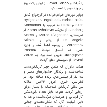
را گرفت و Javad Takjoo از ایران پلاک برنز
و جایزه سوم را کسب کرد.
جوایز شهرهای خواهرخوانده کراگوژه‌واچ شامل
Bydgoszcz، Ingolstadt، Bielsko-Biała،
Siren و Pitești به ترتیب به Konstantin
Suneberg از بلژیک، Zoran Mihajlović از
صربستان، Marco D’Agostino و Marco
De Angelis از ایتالیا و Nikolau
Vorontsov از روسیه اهدا شد، و جایزه
نقدی که امسال توسط «Prisma
Kragujevac» تعیین شده بود، به Zoran
Tovirač از صربستان تعلق گرفت.
هیئت داوران که شامل چهار کاریکاتوریست
شناخته‌شده و برندگان جشنواره‌های معتبر و
سه نفر از پیشین‌های برنده سالانه بود، در
کنفرانس خبری امروز ۲۳مین سالانه
بین‌المللی کاریکاتور ضدجنگ را بسیار موفق
ارزیابی کردند، هم به دلیل تعداد رکوردشکن
آثار ارسالی و هنرمندان شرکت‌کننده و هم به
دلیل کیفیت آثار، که نشان‌دهنده‌ی جهانی