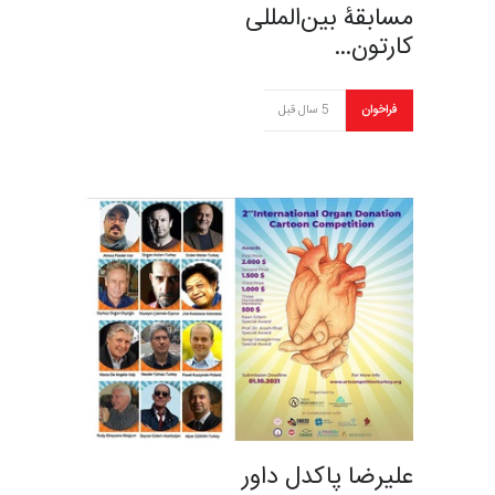
مسابقۀ بین‌المللی
کارتون…
فراخوان
5 سال قبل
علیرضا پاکدل داور