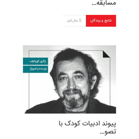
مسابقه…
نتایج و برندگان
5 سال قبل
پیوند ادبیات کودک با
تصو…