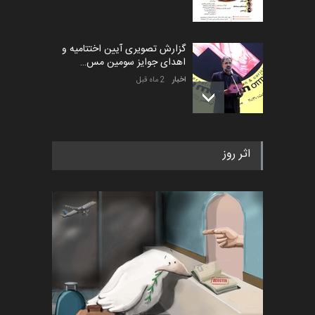
گزارش تصویری آیین اختتامیه و
اهدای جوایز سومین مس…
اخبار
2 ماه قبل
به یاد اردوغان باشول (۱۹۳۶–
اثر روز
۲۰۲۶)
اخبار
2 ماه قبل
رویداد کارگاهی کارتون و پوستر
«ایران سربلند» به ا…
اخبار
6 ماه قبل