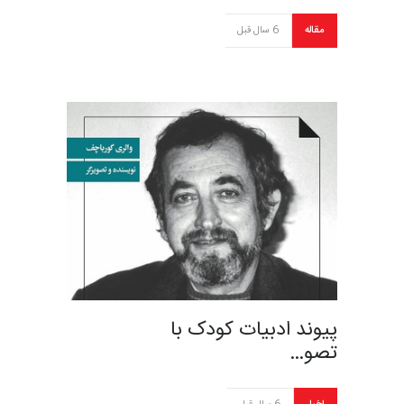
مقاله
6 سال قبل
پیوند ادبیات کودک با
تصو…