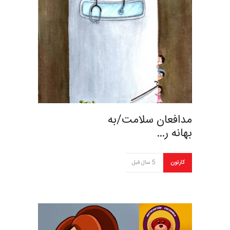
مدافعان سلامت/به
بهانه ر…
کارتون
5 سال قبل