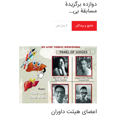
دوازده برگزیدۀ
مسابقۀ بی…
نتایج و برندگان
2 سال قبل
اعضای هیئت داوران