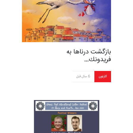
بازگشت درناها به
فريدونك…
کارتون
6 سال قبل