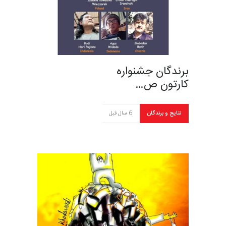
برندگان جشنواره
کارتون ص…
نتایج و برندگان
6 سال قبل