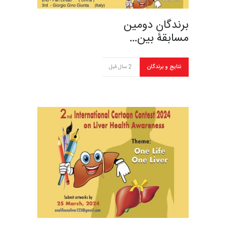
برندگان دومین
مسابقۀ بین…
نتایج و برندگان
2 سال قبل