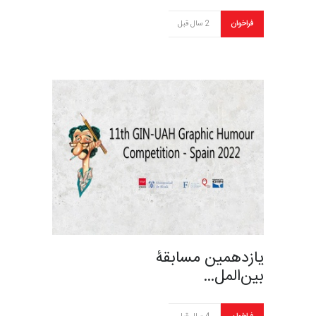
فراخوان
2 سال قبل
یازدهمین مسابقۀ
بین‌المل…