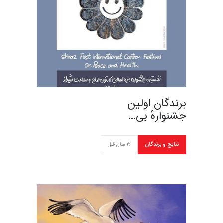
برندگان اولین
جشنوارهٔ بی…
نتایج و برندگان
6 سال قبل