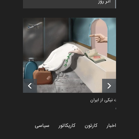
اثر روز
«ایران سربلند» به ا…
اخبار
6 ماه قبل
فراخوان رویداد کارگاهی کارتون و
پوستر "ایران سربل…
اخبار
6 ماه قبل
لیست شرکت کنندگان یازدهمین
جشنواره بین‌المللی کا…
اخبار
حدود 4 ساعت قبل
طراوت نیکی از ایران
سیاسی
اخبار
کارتون
کاریکاتور
سیاسی