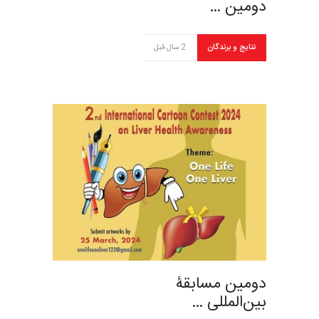
دومین …
نتایج و برندگان
2 سال قبل
دومین مسابقۀ
بین‌المللی …