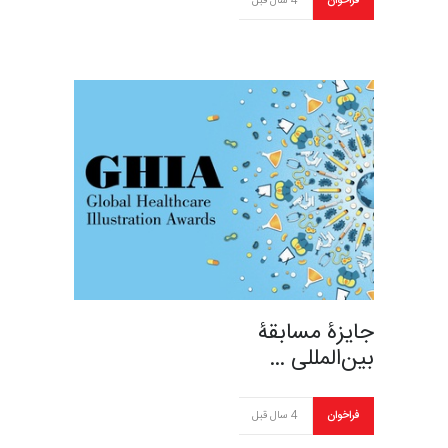
فراخوان
4 سال قبل
جایزۀ مسابقۀ
بین‌المللی …
فراخوان
4 سال قبل