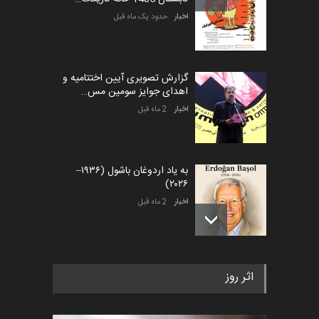
اخبار
حدود یک ماه قبل
گزارش تصویری آیین اختتامیه و
اهدای جوایز سومین مس…
اخبار
2 ماه قبل
به یاد اردوغان باشول (۱۹۳۶–
۲۰۲۶)
اخبار
2 ماه قبل
رویداد کارگاهی کارتون و پوستر
اثر روز
«ایران سربلند» به ا…
اخبار
6 ماه قبل