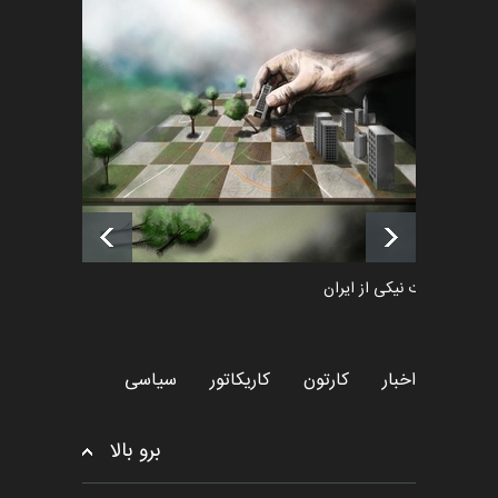
فراخوان رویداد کارگاهی کارتون و
پوستر "ایران سربل…
اخبار
6 ماه قبل
لیست شرکت کنندگان یازدهمین
جشنواره بین‌المللی کا…
اخبار
یک روز قبل
طراوت نیکی از ایران
کارتون
اخبار
کارتون
کاریکاتور
سیاسی
برو بالا