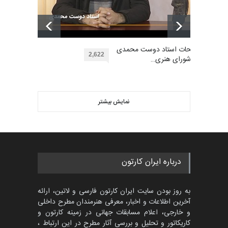
گالری
29 روز قبل
اولین مسابقۀ بین‌المللی کارتون
کتابخانۀ ممتا…
بهترین آثار کارتون جهان بخش -
مهلت
توضیحات استاد دوست محمدی
2 ماه دیگر
453
2,622
عضو شورای هنری…
گالری
حدود یک ماه قبل
ویدیو
مسابقه بین‌المللی کارتون آیدین
دوغان، ترکیه،…
نمایش بیشتر
بهترین آثار کارتون جهان بخش -
مهلت
2 ماه دیگر
458
گالری
یک روز قبل
پنجمین مسابقۀ بین‌المللی
درباره ایران کارتون
کارتون CARTUNION ، …
مهلت
3 ماه دیگر
به روز بودن سایت ایران کارتون فارسی و لاتین، ارائه
آخرین اطلاعات و اخبار، معرفی هنرمندان مطرح داخلی
و خارجی، اعلام مسابقات جهانی در زمینه کارتون و
کاریکاتور و تحلیل و بررسی آثار مطرح در این ارتباط ،
مسابقۀ بین‌المللی کارتون و