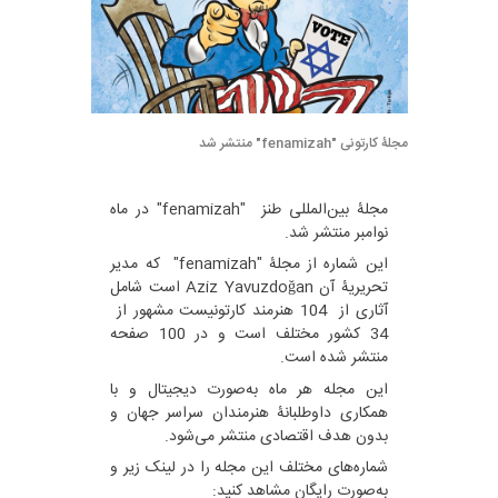
مجلۀ کارتونی "fenamizah" منتشر شد
مجلۀ بین‌المللی طنز "fenamizah" در ماه
نوامبر منتشر شد.
این شماره از مجلۀ "fenamizah" که مدیر
تحریریۀ آن Aziz Yavuzdoğan است شامل
آثاری از 104 هنرمند کارتونیست مشهور از
34 کشور مختلف است و در 100 صفحه
منتشر شده است.
این مجله هر ماه به‌صورت دیجیتال و با
همکاری داوطلبانۀ هنرمندان سراسر جهان و
بدون هدف اقتصادی منتشر می‌شود.
شماره‌های مختلف این مجله را در لینک زیر و
به‌صورت رایگان مشاهد کنید: