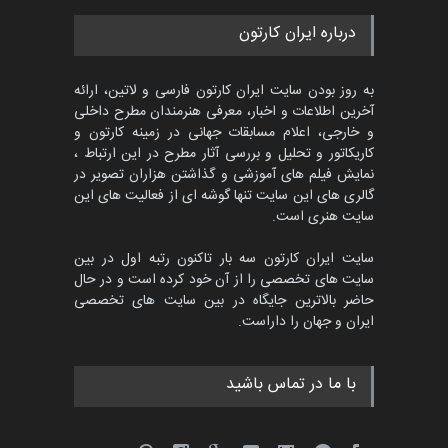
پنجمین مسابقۀ بین‌المللی
درباره ایران کارتون
کارتون CARTUNION ، …
مهلت
3 ماه دیگر
به روز بودن سایت ایران کارتون فارسی و لاتین، ارائه
آخرین اطلاعات و اخبار، معرفی هنرمندان مطرح داخلی
و خارجی، اعلام مسابقات جهانی در زمینه کارتون و
کاریکاتور و تحلیل و بررسی آثار مطرح در این ارتباط ،
جشنواره بین‌المللی کارتون
مدارس پرتغال، ۲۰۲۷
نمایش فیلم های آموزشی و گذاشتن هزاران تصویر در
گالری های این سایت تنها گوشه ای از فعالیت های این
مهلت
4 ماه دیگر
سایت هنری است.
سایت ایران کارتون سه بار تاکنون رتبه اول در بین
سایت های تخصصی را از آن خود کرده است و در حال
پنجمین مسابقۀ بین‌المللی
حاضر بالاترین جایگاه در بین سایت های تخصصی
کارتون طنز «کلاه‌ای…
ایران و جهان را داراست.
مهلت
5 ماه دیگر
با ما در تماس باشید