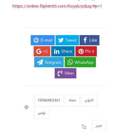
https://online.fliphtml5.com/hoyxb/pduq/#p=1
E-mail
Tweet
Like
+1
Share
Pin it
Telegram
WhatsApp
Viber
کارتون
مجله
FENAMIZAH
نوامبر
اخبار