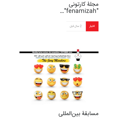
مجلۀ کارتونی
"fenamizah"…
اخبار
2 سال قبل
مسابقۀ بین‌المللی