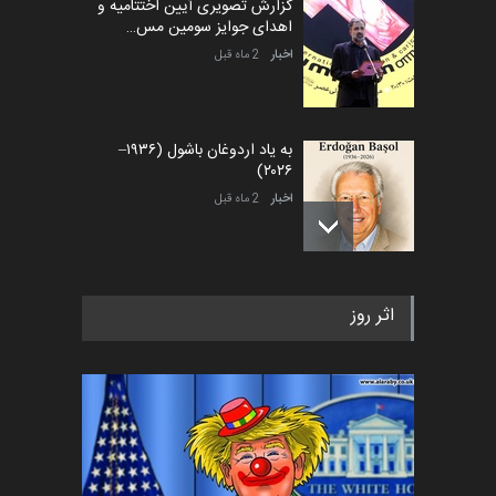
گزارش تصویری آیین اختتامیه و
اهدای جوایز سومین مس…
اخبار
2 ماه قبل
به یاد اردوغان باشول (۱۹۳۶–
۲۰۲۶)
اخبار
2 ماه قبل
رویداد کارگاهی کارتون و پوستر
اثر روز
«ایران سربلند» به ا…
اخبار
5 ماه قبل
فراخوان رویداد کارگاهی کارتون و
پوستر "ایران سربل…
اخبار
6 ماه قبل