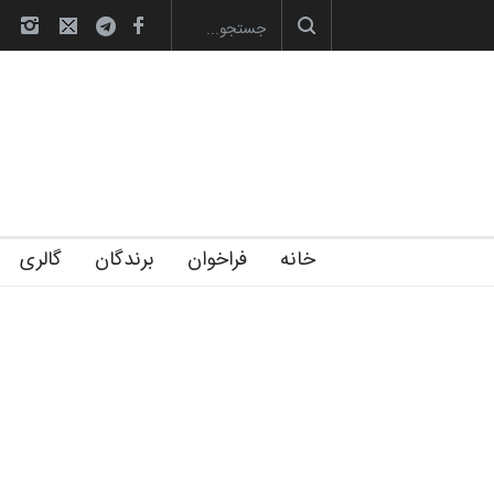
صویری آیین اختتامیه و اهدای جوایز سوم…
آغاز دوره‌های تخصصی فصل تابستان 1405 خانه
خانه
فراخوان
برندگان
گالری