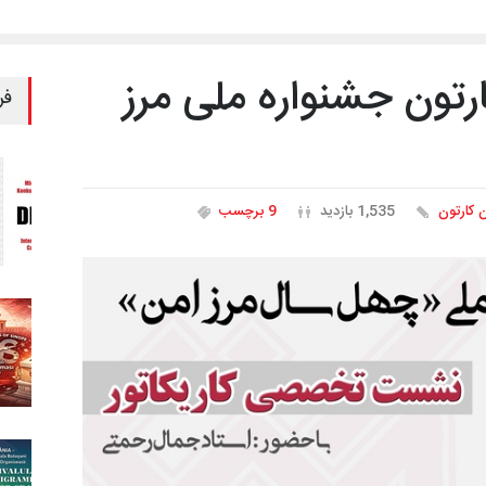
ن جشنواره ملی مرز
فر
ن کارتون
1,535 بازدید
9 برچسب