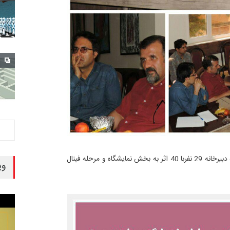
در بخش کارتون از میان 172 اثر رسیده به دبیرخانه 29 نفربا 40 اثر به بخش نمایشگاه و مرحله فینال
وی