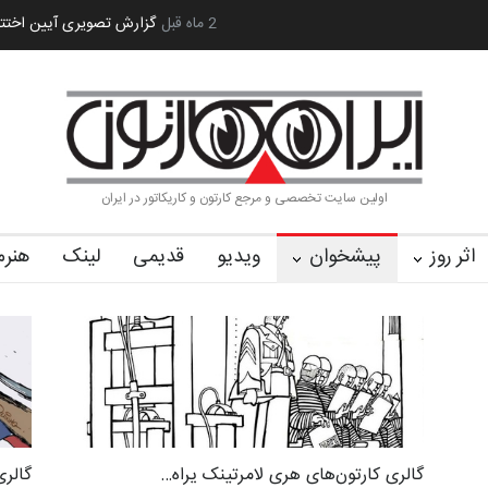
 کا…
2 ماه قبل
رویداد کارگاهی کارتون و پوستر «ایران سربلند»…
به یاد اردوغ
اولین سایت تخصصی و مرجع کارتون و کاریکاتور در ایران
اثر روز
پیشخوان
ویدیو
قدیمی
لینک
هنرم
گالری کارتون‌های هری لامرتینک یراه…
گالری