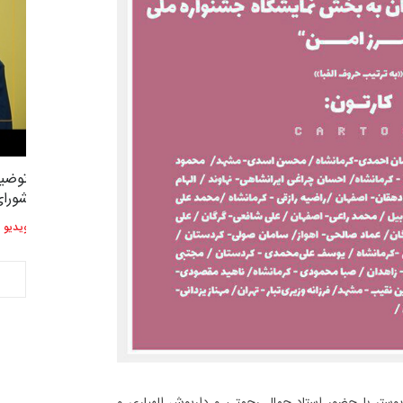
توضیحات استاد دوست محمدی عضو
توضیح
2,609
3
شورای هنری…
شورای
ویدیو
ویدیو