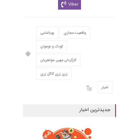
Viber
واقعیت مجازی
پویانمایی
کودک و نوجوان
کارگردان.مهین جواهریان
زری زری کاکل زری
اخبار
جدیدترین اخبار