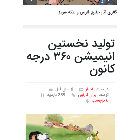
گالری آثار خلیج فارس و تنگه هرمز
تولید نخستین
انیمیشن ٣۶٠ درجه
کانون
در بخش
اخبار
6 سال قبل
توسط
ایران کارتون
339 بازدید
6 برچسب