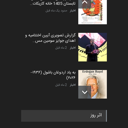
تابستان 1405 خانه کاریکات…
اخبار
حدود یک ماه قبل
گزارش تصویری آیین اختتامیه و
اهدای جوایز سومین مس…
اخبار
2 ماه قبل
به یاد اردوغان باشول (۱۹۳۶–
۲۰۲۶)
اخبار
2 ماه قبل
رویداد کارگاهی کارتون و پوستر
اثر روز
«ایران سربلند» به ا…
اخبار
5 ماه قبل