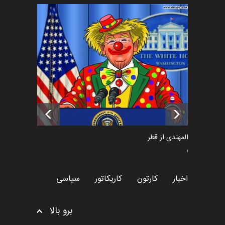
فراخوان رویداد کارگاهی کارتون و
پوستر "ایران سربل…
اخبار
6 ماه قبل
تسلیت به همکار | سهراب خیری
اخبار
6 ماه قبل
سعد المهندی از قطر
سیاسی
اخبار
کارتون
کاریکاتور
سیاسی
برو بالا