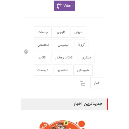
Viber
تهران
کارتون
جلسات
کرونا
انیمیشن
تخصص
پلتفرم
اشکان رهگذر
آنلاین
هورخش
استودیو
داربست
اخبار
جدیدترین اخبار