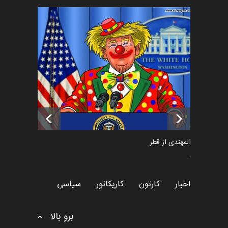
فراخوان رویداد کارگاهی کارتون و
پوستر "ایران سربل…
اخبار
6 ماه قبل
تسلیت به همکار | سهراب خیری
اخبار
6 ماه قبل
سعد المهندی از قطر
سیاسی
اخبار
کارتون
کاریکاتور
سیاسی
برو بالا