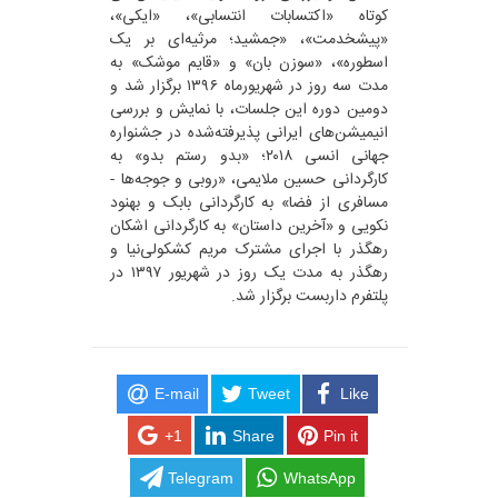
کوتاه «اکتسابات انتسابی»، «ایکی»،
«پیشخدمت»، «جمشید؛ مرثیه‌ای بر یک
اسطوره»، «سوزن بان» و «قایم موشک» به
مدت سه روز در شهریورماه ۱۳۹۶ برگزار شد و
دومین دوره این جلسات، با نمایش و بررسی
انیمیشن‌های ایرانی پذیرفته‌شده در جشنواره
جهانی انسی ۲۰۱۸؛ «بدو رستم بدو» به
کارگردانی حسین ملایمی، «روبی و جوجه‌ها -
مسافری از فضا» به کارگردانی بابک و بهنود
نکویی و «آخرین داستان» به کارگردانی اشکان
رهگذر با اجرای مشترک مریم کشکولی‌نیا و
رهگذر به مدت یک روز در شهریور ۱۳۹۷ در
پلتفرم داربست برگزار شد.
E-mail
Tweet
Like
+1
Share
Pin it
Telegram
WhatsApp