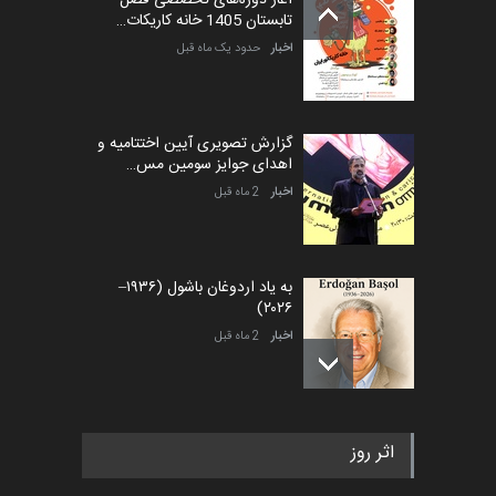
تابستان 1405 خانه کاریکات…
اخبار
حدود یک ماه قبل
گزارش تصویری آیین اختتامیه و
اهدای جوایز سومین مس…
اخبار
2 ماه قبل
به یاد اردوغان باشول (۱۹۳۶–
۲۰۲۶)
اخبار
2 ماه قبل
رویداد کارگاهی کارتون و پوستر
اثر روز
«ایران سربلند» به ا…
اخبار
5 ماه قبل