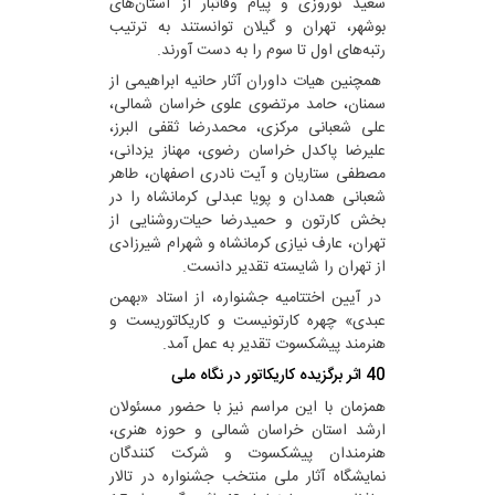
سعید نوروزی و پیام وفاتبار از استان‌های
بوشهر، تهران و گیلان توانستند به ترتیب
رتبه‌های اول تا سوم را به دست آورند.
همچنین هیات داوران آثار حانیه ابراهیمی از
سمنان، حامد مرتضوی علوی خراسان شمالی،
علی شعبانی مرکزی، محمدرضا ثقفی البرز،
علیرضا پاکدل خراسان رضوی، مهناز یزدانی،
مصطفی ستاریان و آیت نادری اصفهان، طاهر
شعبانی همدان و پویا عبدلی کرمانشاه را در
بخش کارتون و حمیدرضا حیات‌روشنایی از
تهران، عارف نیازی کرمانشاه و شهرام شیرزادی
از تهران را شایسته تقدیر دانست.
در آیین اختتامیه جشنواره، از استاد «بهمن
عبدی» چهره کارتونیست و کاریکاتوریست و
هنرمند پیشکسوت تقدیر به عمل آمد.
40 اثر برگزیده کاریکاتور در نگاه ملی
همزمان با این مراسم نیز با حضور مسئولان
ارشد استان خراسان شمالی و حوزه هنری،
هنرمندان پیشکسوت و شرکت کنندگان
نمایشگاه آثار ملی منتخب جشنواره در تالار