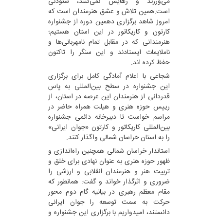
می‌ورزند و رهایش نمی‌کنند، ستودنی
است.همین تلاش و عشق هنرمندان است که
امروز شاهد برگزاری دهمین دوره از جشنواره
کارتون و کاریکاتور در این استان هستیم؛
هنرمندانی که در مقابل تمام نامهربانی‌ها و
ناملایمات ایستادند و این سنگر را تاکنون
حفظ کرده اند.
شجاعی با اعلام آمادگی کامل برای برگزاری
این جشنواره در سطح بین‌المللی به پاس
قدردانی از هنرمندان این عرصه در استان، از
رییس حوزه هنری و هیلت همراه حاضر در
مراسم خواست تا دبیرخانه دائمی جشنواره
بین‌المللی کاریکاتور و کارتون «جوان ایرانی»
را به استان خراسان شمالی واگذار کنند.
استاندار خراسان شمالی همچنین راه‌اندازی و
ظهور حوزه هنری به عنوان نهادی برای خلق و
تربیت هنر و هنرمندان انقلابی و ارزشی را
ضروری و اثرگذار خواند و گفت: همانطور که
مقام معظم رهبری در بیانیه گام دوم محور
حرکت به سمت توسعه را جوان ایرانی
دانستند، امیدواریم با برگزاری این جشنواره و