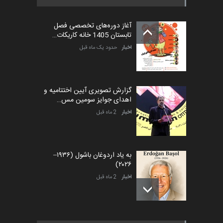
بیست و هشتمین مسابقه
بین‌المللی آزاد طراحی ط…
آغاز دوره‌های تخصصی فصل
مهلت
6 روز دیگر
تابستان 1405 خانه کاریکات…
اخبار
حدود یک ماه قبل
گزارش تصویری آیین اختتامیه و
اهدای جوایز سومین مس…
اخبار
2 ماه قبل
به یاد اردوغان باشول (۱۹۳۶–
۲۰۲۶)
اخبار
2 ماه قبل
رویداد کارگاهی کارتون و پوستر