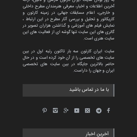
آخرین اطلاعات و اخبار، معرفی هنرمندان مطرح داخلی
و خارجی، اعلام مسابقات جهانی در زمینه کارتون و
کاریکاتور و تحلیل و بررسی آثار مطرح در این ارتباط ،
پنجمین مسابقۀ بین‌المللی
کارتون CARTUNION ، …
نمایش فیلم های آموزشی و گذاشتن هزاران تصویر در
گالری های این سایت تنها گوشه ای از فعالیت های این
مهلت
3 ماه دیگر
سایت هنری است.
سایت ایران کارتون سه بار تاکنون رتبه اول در بین
سایت های تخصصی را از آن خود کرده است و در حال
جشنواره بین‌المللی کارتون
حاضر بالاترین جایگاه در بین سایت های تخصصی
مدارس پرتغال، ۲۰۲۷
ایران و جهان را داراست.
مهلت
4 ماه دیگر
با ما در تماس باشید
پنجمین مسابقۀ بین‌المللی
کارتون طنز «کلاه‌ای…
مهلت
5 ماه دیگر
آخرین اخبار