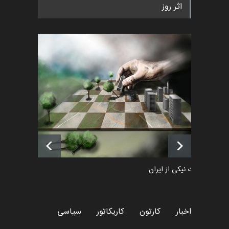
اثر روز
«ایران سربلند» به ا…
اخبار
6 ماه قبل
فراخوان رویداد کارگاهی کارتون و
پوستر "ایران سربل…
اخبار
6 ماه قبل
لیست شرکت کنندگان یازدهمین
جشنواره بین‌المللی کا…
اخبار
حدود 5 ساعت قبل
طراوت نیکی از ایران
کارتون
اخبار
کارتون
کاریکاتور
سیاسی