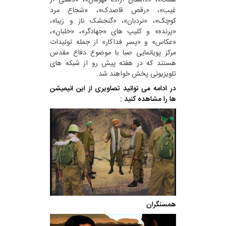
همت»، «داستان آزاده قهرمان»، «دستی از
غیب»، «رقص قاصدک»، «شجاع مرد
کوچک»، «نردبان»، «گنجشک ناز و زیبا»،
«پرنده» و کلیپ های «جهادگر»، «خلبان»،
«عکاس» و «پسر فداکار» از جمله تولیدات
مرکز پویانمایی صبا با موضوع دفاع مقدس
هستند که در هفته پیش رو از شبکه های
تلویزیونی پخش خواهند شد.
در ادامه می توانید تصاویری از این انیمیشن
ها را مشاهده کنید :
همسنگران