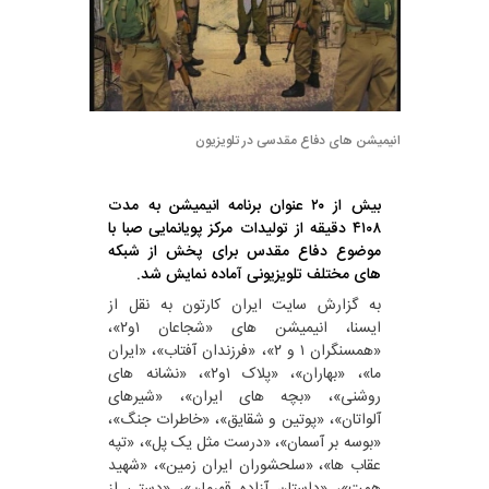
انیمیشن های دفاع مقدسی در تلویزیون
بیش از ۲۰ عنوان برنامه انیمیشن به مدت
۴۱۰۸ دقیقه از تولیدات مرکز پویانمایی صبا با
موضوع دفاع مقدس برای پخش از شبکه
های مختلف تلویزیونی آماده نمایش شد.
به گزارش سایت ایران کارتون به نقل از
ایسنا، انیمیشن های «شجاعان ۱و۲»،
«همسنگران ۱ و ۲»، «فرزندان آفتاب»، «ایران
ما»، «بهاران»، «پلاک ۱و۲»، «نشانه های
روشنی»، «بچه های ایران»، «شیرهای
آلواتان»، «پوتین و شقایق»، «خاطرات جنگ»،
«بوسه بر آسمان»، «درست مثل یک پل»، «تپه
عقاب ها»، «سلحشوران ایران زمین»، «شهید