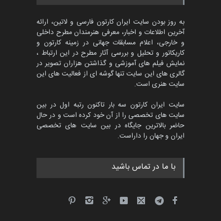
مهلت
2 ماه دیگر
به روز بودن سایت ایران کارتون فارسی و لاتین، ارائه
آخرین اطلاعات و اخبار، معرفی هنرمندان مطرح داخلی
و خارجی، اعلام مسابقات جهانی در زمینه کارتون و
کاریکاتور و تحلیل و بررسی آثار مطرح در این ارتباط ،
مسابقۀ بین‌المللی کارتون و
کاریکاتور «البغلی…
نمایش فیلم های آموزشی و گذاشتن هزاران تصویر در
گالری های این سایت تنها گوشه ای از فعالیت های این
مهلت
3 ماه دیگر
سایت هنری است.
سایت ایران کارتون سه بار تاکنون رتبه اول در بین
سایت های تخصصی را از آن خود کرده است و در حال
پنجمین مسابقۀ بین‌المللی
حاضر بالاترین جایگاه در بین سایت های تخصصی
کارتون CARTUNION ، …
ایران و جهان را داراست.
مهلت
3 ماه دیگر
با ما در تماس باشید
جشنواره بین‌المللی کارتون
مدارس پرتغال، ۲۰۲۷
مهلت
4 ماه دیگر