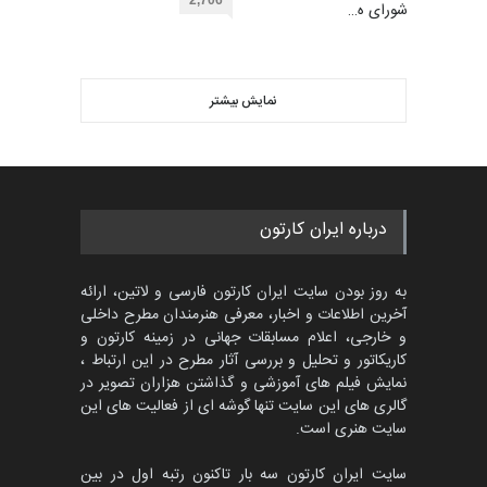
453
عضو شورای ه…
گالری
حدود یک ماه قبل
ویدیو
مسابقۀ بین‌المللی کارتون و
کاریکاتور «البغلی…
نمایش بیشتر
بهترین آثار کارتون جهان بخش -
مهلت
3 ماه دیگر
452
گالری
حدود یک ماه قبل
پنجمین مسابقۀ بین‌المللی
درباره ایران کارتون
کارتون CARTUNION ، …
مهلت
3 ماه دیگر
به روز بودن سایت ایران کارتون فارسی و لاتین، ارائه
آخرین اطلاعات و اخبار، معرفی هنرمندان مطرح داخلی
و خارجی، اعلام مسابقات جهانی در زمینه کارتون و
کاریکاتور و تحلیل و بررسی آثار مطرح در این ارتباط ،
جشنواره بین‌المللی کارتون
مدارس پرتغال، ۲۰۲۷
نمایش فیلم های آموزشی و گذاشتن هزاران تصویر در
گالری های این سایت تنها گوشه ای از فعالیت های این
مهلت
4 ماه دیگر
سایت هنری است.
سایت ایران کارتون سه بار تاکنون رتبه اول در بین