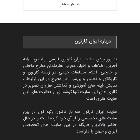
دوغان، ترکیه،…
نمایش بیشتر
بهترین آثار کارتون جهان بخش -
مهلت
2 ماه دیگر
452
گالری
حدود یک ماه قبل
مسابقۀ بین‌المللی کارتون و
درباره ایران کارتون
کاریکاتور «البغلی…
مهلت
3 ماه دیگر
به روز بودن سایت ایران کارتون فارسی و لاتین، ارائه
آخرین اطلاعات و اخبار، معرفی هنرمندان مطرح داخلی
و خارجی، اعلام مسابقات جهانی در زمینه کارتون و
کاریکاتور و تحلیل و بررسی آثار مطرح در این ارتباط ،
پنجمین مسابقۀ بین‌المللی
کارتون CARTUNION ، …
نمایش فیلم های آموزشی و گذاشتن هزاران تصویر در
گالری های این سایت تنها گوشه ای از فعالیت های این
مهلت
3 ماه دیگر
سایت هنری است.
سایت ایران کارتون سه بار تاکنون رتبه اول در بین
سایت های تخصصی را از آن خود کرده است و در حال
جشنواره بین‌المللی کارتون
حاضر بالاترین جایگاه در بین سایت های تخصصی
مدارس پرتغال، ۲۰۲۷
ایران و جهان را داراست.
مهلت
4 ماه دیگر