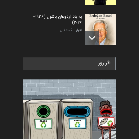
به یاد اردوغان باشول (۱۹۳۶–
۲۰۲۶)
اخبار
2 ماه قبل
رویداد کارگاهی کارتون و پوستر
اثر روز
«ایران سربلند» به ا…
اخبار
6 ماه قبل
فراخوان رویداد کارگاهی کارتون و
پوستر "ایران سربل…
اخبار
6 ماه قبل
تسلیت به همکار | سهراب خیری