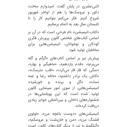
اثنی‌عشری در پایان گفت: امیدوارم ساخت
دکور و عروسک‌ها را هم از اواخر شهریور
شروع کنیم. فکر می‌کنم بتوانیم کار را تا
تابستان سال بعد به اتمام برسانیم.
«کتاب-انیمیشن» نام طرحی است که در آن بر
اساس کتاب‌های شاخص کانون پرورش فکری
کودکان و نوجوانان، انیمیشن‌هایی برای
مخاطبان تولید ‌شود.
پیش‌تر نیز بر اساس کتاب‌های «گرگم و گله
می‌برم»، «قدم یازدهم»، «ماهیگیر و بهار»،
«سگی که قار قار می‌کرد»، «قلب مترسک»،
«کاش یک برادر داشتم»، «خاله رعنا و عمه
نساء»، «گل و پرنده و خورشید»
انیمیشن‌هایی از سوی امور سینمایی کانون
تولید شده است که این پویانمایی‌ها در
جشنواره‌های داخلی و بین‌المللی جوایز زیادی
دریافت کرده‌اند.
انیمیشن‌های «دوست باغچه من»، «لولوی
قشنگ من»، «من و خارپشت و عروسکم»،
«گیلگمش» نیز از دیگر کتاب‌های کانون است