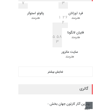
7
3
فرد اوزانان
پائولو استوکر
1
2
6
هنرمند
هنرمند
2
فابیان لانگونا
5
5
8
هنرمند
3
سایت مانزور
هنرمند
نمایش بیشتر
گالری
بهترین آثار کارتون جهان بخش -
457