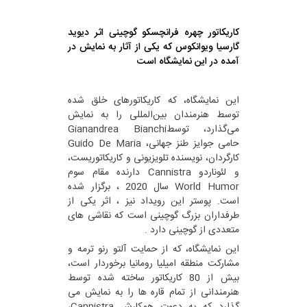
کاریکاتور چهره فرانچسکو گوچینی اثر دیوید
گارسیا ویوانکوس که یکی از آثار به نمایش در
آمده در این نمایشگاه است
این نمایشگاه، که کاریکاتورهای خلق شده
توسط هنرمندان بین‌المللی را به نمایش
می‌گذارد، توسطGianandrea Bianchi
حامی جوایز طنز جهانی، Guido De Maria
کارگردان، نویسنده تلویزیونی و کاریکاتوریست،
و لئوناردو Cannistra دارنده مقام سوم
World Humor سال 2020 ، برگزار شده
است. پوستر این رویداد نیز ، اثر یکی از
طرفداران بزرگ گوچینی است که نقاشی های
متعددی از گوچینی دارد .
این نمایشگاه، که از حمایت آلتو رنو ترمه و
مشارکت منطقه امیلیا رومانیا برخوردار است،
بیش از 80 کاریکاتور ساخته شده توسط
هنرمندانی از تمام قاره ها را به نمایش می
گذارد که به دعوت همکارش Cannistra،