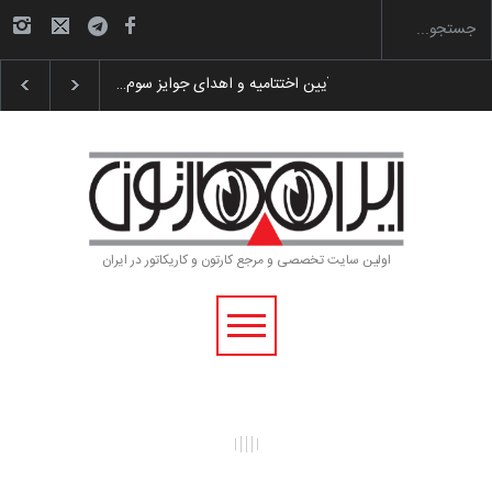
گزارش تصویری آیین اختتامیه و اهدای جوایز سوم…
اولین سایت تخصصی و مرجع کارتون و کاریکاتور در ایران