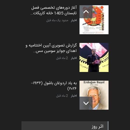
آغاز دوره‌های تخصصی فصل
تابستان 1405 خانه کاریکات…
اخبار
حدود یک ماه قبل
گزارش تصویری آیین اختتامیه و
اهدای جوایز سومین مس…
اخبار
2 ماه قبل
به یاد اردوغان باشول (۱۹۳۶–
۲۰۲۶)
اخبار
2 ماه قبل
رویداد کارگاهی کارتون و پوستر
اثر روز
«ایران سربلند» به ا…