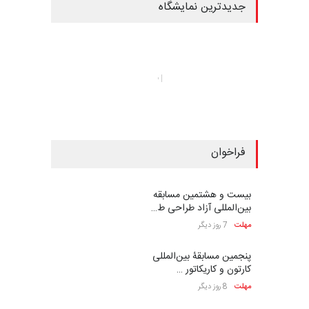
E-mail
Tweet
Like
+1
Share
Pin it
Telegram
WhatsApp
Viber