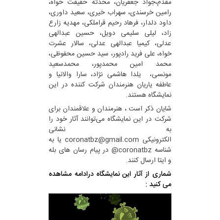
مقدم،جواد جعفریان، محدثه حقیقت خواه،
رامین خرسندی، سهراب خیری، سعید داوری،
داود دلدار، فرهاد رحیم قراملکی، مهدیه زارع
زاد، لیلی سلیمی دویل، حسین عبدالهی
عدلی، کیمیا عبدالهی عدلی، سالار عشرت
خواه، علی فرید رادپور، سید حسین محفوظی،
محمد امین محمدپور، محمدسعید
مونسی، یلدا هاشمی نژاد، سارا والانیا و
عاطفه یاریان هنرمندان شرکت کننده در این
نمایشگاه هستند.
شایان ذکر است ، هنرمندان و علاقمندان برای
شرکت در این نمایشگاه می‌توانند آثار خود را
به نشانی
الکترونیکی ‌coronatbz@gmail.com یا به
شناسه ‌coronatbz@ در پیام رسان های بله
و ایتا ارسال کنند.
شماری از آثار این نمایشگاه درادامه مشاهده
می کنید :