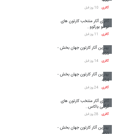
نمایش بیشتر
هنرمندان
4
2
7
5
9
3
2
میلر آلمیدا
آلن جفی
1
5
9
هنرمند
هنرمند
1
4
اولگ دارگاچف
1
6
3
هنرمند
8
7
اکبر تراب پور
هنرمند
نمایش بیشتر