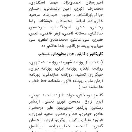
امیرارسلان احمدی‌نژاد، مهسا اسکندری،
محمدرضا اکبری، امین باغستانی، احسان
چراغی‌ایرانشاهی، مجتبی حیدرپناه، مرضیه
خانی‌زاده ابیانه، محمدعلی خوشکام، رضا
رحمانی، هادی شیرجنگ‌بالو، امیرحسین
صادقیان، مستانه فاطمی، زهرا فاطمی، انیس
فقیری، علی قناعتی، محمدهادی لطفی، علی
میرایی، پریسا نوراللهی، یلدا هاشم‌زاده
کاریکاتور و کارتون‌های مطبوعاتی منتخب
(منتخب از روزنامه شهروند، روزنامه همشهری،
روزنامه ابتکار، روزنامه ایران، روزنامه جوان،
خبرگزاری تسنیم، روزنامه سازندگی، روزنامه
آرمان ملی، روزنامه قانون، ماهنامه خط خطی،
هفته‌نامه صدا)
کامبیز درمبخش، جواد علیزاده، احمد عربانی،
ایرج زارع، محسن نوری نجفی، اردشیر
رستمی، بزرگمهر حسین‌پور، علی درخشی،
هادی حیدری، جمال رحمتی، سعید نوروزی،
فیروزه مظفری، کیوان زرگری، آروین، احسان
گنجی، گلمحمد خداوردیزاده، ابوالفضل