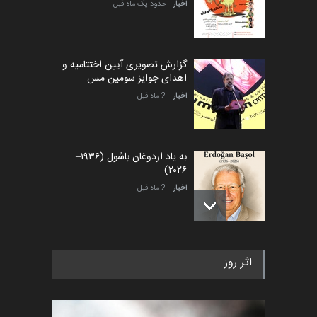
اخبار
حدود یک ماه قبل
گزارش تصویری آیین اختتامیه و
اهدای جوایز سومین مس…
اخبار
2 ماه قبل
به یاد اردوغان باشول (۱۹۳۶–
۲۰۲۶)
اخبار
2 ماه قبل
رویداد کارگاهی کارتون و پوستر
اثر روز
«ایران سربلند» به ا…
اخبار
6 ماه قبل