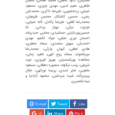
محترمی، داود كاظمی، محمد طحانی، سلمان
طاهری، نعیم تدین، مهدی عزیزی، مسعود
ضیایی زردخشویی، علیرضا ذاکری، محمدعلی
رجبی، حسین کشتکار، محسن ظریفیان،
محمدرضا ثقفی، علیرضا پاکدل، لاله ضیایی،
طراوت نیکی، مهناز یزدانی، ثنا
حسین‌پور،نازنین جمشیدی، محتبی حیدرپناه،
احسان نوری نجفی، جواد تکجو، مهدی
احمدیان، سهیل محمدی، سجاد جعفری،
هادی لطفی، کیوان وارثی، محمدرضا
میرشاه‌ولد، سمانه روح الهی، ناهید زمانی،
مجاهده پورشمسیان، بهروز فيروزی، نوید
شریفی، زینب نیکچه، منصوره دهقانی، مسعود
ماهینی، جابر اسدی، پریسا نورالهی، جلال
پیرمرزآباد، شیدا سردشتی، محمود آزادنیا و
نیما شاه‌میری.
E-mail
Tweet
Like
+1
Share
Pin it