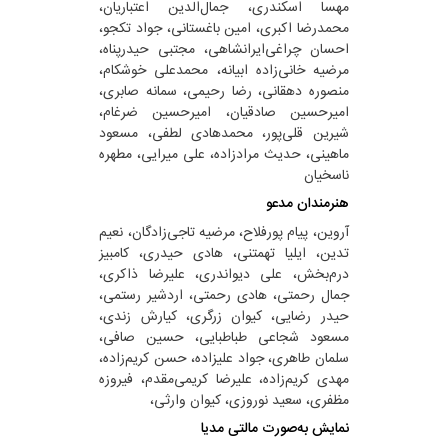
مهسا اسکندری، جمال‌الدین اعتباریان،
محمدرضا اکبری، امین باغستانی، جواد تکجو،
احسان چراغی‌ایرانشاهی، مجتبی حیدرپناه،
مرضیه خانی‌زاده ابیانه، محمدعلی خوشکام،
منصوره دهقانی، رضا رحیمی، سمانه صابری،
امیرحسین صادقیان، امیرحسین ضرغام،
شیرین قلی‌پور، محمدهادی لطفی، مسعود
ماهینی، حدیث مرادزاده، علی میرایی، مطهره
ناسخیان
هنرمندان مدعو
آروین، پیام پورفلاح، مرضیه تاجی‌زادگان، نعیم
تدین، ایلیا تهمتنی، هادی حیدری، کامبیز
درم‌بخش، علی دیواندری، علیرضا ذاکری،
جمال رحمتی، هادی رحمتی، اردشیر رستمی،
حیدر رضایی، کیوان زرگری، کیارش زندی،
مسعود شجاعی طباطبایی، حسین صافی،
سلمان طاهری، جواد علیزاده، حسن کریم‌زاده،
مهدی کریم‌زاده، علیرضا کریمی‌مقدم، فیروزه
مظفری، سعید نوروزی، کیوان وارثی،
نمایش به‌صورت مالتی مدیا