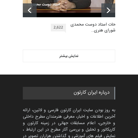
اولین مسابقۀ بین‌المللی کارتون
کتابخانۀ ممتا…
بهترین آثار کارتون جهان بخش -
مهلت
توضیحات استاد دوست محمدی
2 ماه دیگر
453
2,622
عضو شورای هنری…
گالری
حدود یک ماه قبل
ویدیو
مسابقه بین‌المللی کارتون آیدین
دوغان، ترکیه،…
نمایش بیشتر
بهترین آثار کارتون جهان بخش -
مهلت
2 ماه دیگر
458
گالری
2 روز قبل
پنجمین مسابقۀ بین‌المللی
درباره ایران کارتون
کارتون CARTUNION ، …
مهلت
3 ماه دیگر
به روز بودن سایت ایران کارتون فارسی و لاتین، ارائه
آخرین اطلاعات و اخبار، معرفی هنرمندان مطرح داخلی
و خارجی، اعلام مسابقات جهانی در زمینه کارتون و
کاریکاتور و تحلیل و بررسی آثار مطرح در این ارتباط ،
مسابقۀ بین‌المللی کارتون و
کاریکاتور «البغلی…
نمایش فیلم های آموزشی و گذاشتن هزاران تصویر در