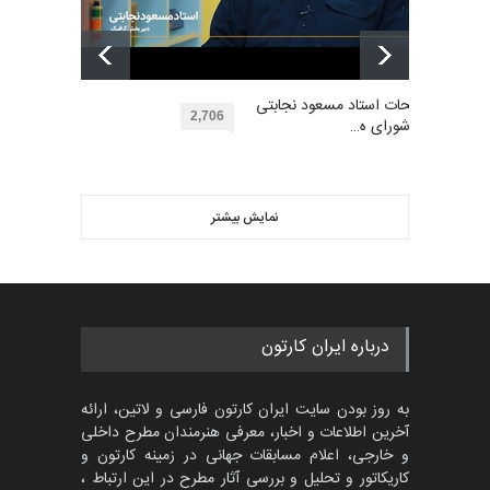
گالری
27 روز قبل
مسابقه بین‌المللی کارتون آیدین
دوغان، ترکیه،…
بهترین آثار کارتون جهان بخش -
مهلت
توضیحات استاد مسعود نجابتی
2 ماه دیگر
453
2,706
عضو شورای ه…
گالری
حدود یک ماه قبل
ویدیو
پنجمین مسابقۀ بین‌المللی
کارتون CARTUNION ، …
نمایش بیشتر
بهترین آثار کارتون جهان بخش -
مهلت
3 ماه دیگر
452
گالری
حدود یک ماه قبل
مسابقۀ بین‌المللی کارتون و
درباره ایران کارتون
کاریکاتور «البغلی…
مهلت
3 ماه دیگر
به روز بودن سایت ایران کارتون فارسی و لاتین، ارائه
آخرین اطلاعات و اخبار، معرفی هنرمندان مطرح داخلی
و خارجی، اعلام مسابقات جهانی در زمینه کارتون و
کاریکاتور و تحلیل و بررسی آثار مطرح در این ارتباط ،
جشنواره بین‌المللی کارتون