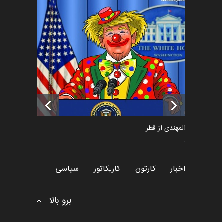
فراخوان رویداد کارگاهی کارتون و
پوستر "ایران سربل…
اخبار
6 ماه قبل
تسلیت به همکار | سهراب خیری
اخبار
6 ماه قبل
سعد المهندی از قطر
سیاسی
اخبار
کارتون
کاریکاتور
سیاسی
برو بالا