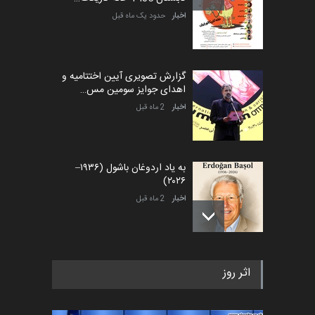
اخبار
حدود یک ماه قبل
گزارش تصویری آیین اختتامیه و
اهدای جوایز سومین مس…
اخبار
2 ماه قبل
به یاد اردوغان باشول (۱۹۳۶–
۲۰۲۶)
اخبار
2 ماه قبل
رویداد کارگاهی کارتون و پوستر
اثر روز
«ایران سربلند» به ا…
اخبار
5 ماه قبل