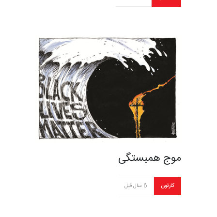
موج همبستگی
کارتون
6 سال قبل