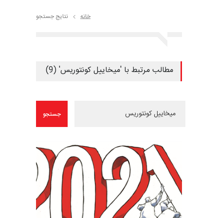
خانه
نتایج جستجو
مطالب مرتبط با 'میخاییل کونتوریس' (9)