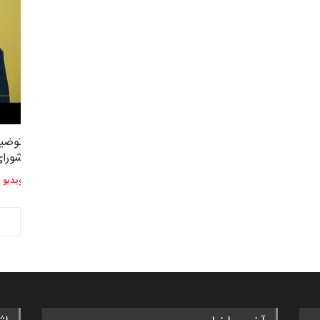
توضیحات استاد دوست محمدی عضو
توضیح
2,614
3
شورای هنری…
شورای
ویدیو
ویدیو