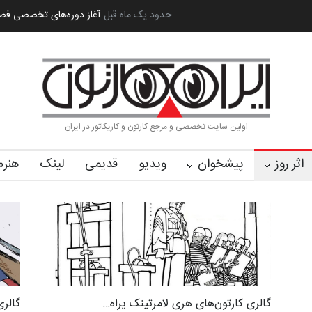
 بین‌المل…
به یاد اردوغان باشول (۱۹۳۶–۲۰۲۶)
حدود یک ماه قبل
گزارش تصویری آیین اختتامی
اولین سایت تخصصی و مرجع کارتون و کاریکاتور در ایران
اثر روز
پیشخوان
ویدیو
قدیمی
لینک
هنرم
گالری کارتون‌های هری لامرتینک یراه…
گالری