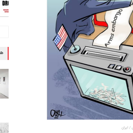
هن
/ ایران