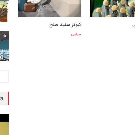
ی
کبوتر سفید صلح
سیاسی
وی