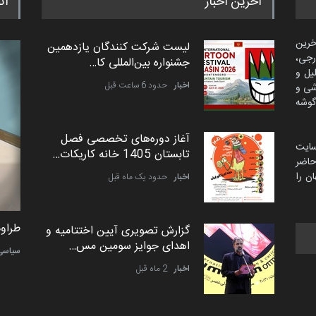
آخرین اخبار
اث
خرین
لیست شرکت کنندگان یازدهمین
رجی،
جشنواره بین‌المللی کا…
لیل و
اخبار
حدود 6 ساعت قبل
شی و
گوشه
آغاز دوره‌های تخصصی فصل
سایت
تابستان 1405 خانه کاریکات…
اضر
ن را
اخبار
حدود یک ماه قبل
طراوت نیکی از ایران
طراوت
گزارش تصویری آیین اختتامیه و
اهدای جوایز سومین مس…
کارتون
سیاسی
اخبار
2 ماه قبل