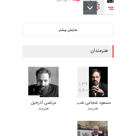
مهلت
7 روز دیگر
ششمین جشنواره بین‌المللی
نمایش بیشتر
کاریکاتور CIK Damad…
مهلت
7 روز دیگر
هنرمندان
فراخوان مسابقۀ بین‌المللی
کارتون و تصویرگری،…
مهلت
7 روز دیگر
7
9
5
1
3
6
1
8
8
0
مسعود شجاعی طب…
مرتضی آذرخیل
ششمین جشنوارۀ بین‌المللی
هنرمند
هنرمند
کارتون «لبخند دریا»…
مهلت
22 روز دیگر