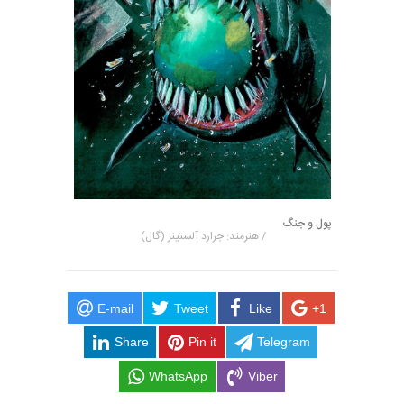
پول و جنگ
/ هنرمند: جرارد آلستینز (گال)
E-mail
Tweet
Like
+1
Share
Pin it
Telegram
WhatsApp
Viber