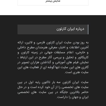
کتابخانۀ ممتا…
نمایش بیشتر
بهترین آثار کارتون جهان بخش -
مهلت
2 ماه دیگر
453
گالری
حدود یک ماه قبل
مسابقه بین‌المللی کارتون آیدین
درباره ایران کارتون
دوغان، ترکیه،…
مهلت
2 ماه دیگر
به روز بودن سایت ایران کارتون فارسی و لاتین، ارائه
آخرین اطلاعات و اخبار، معرفی هنرمندان مطرح داخلی
و خارجی، اعلام مسابقات جهانی در زمینه کارتون و
کاریکاتور و تحلیل و بررسی آثار مطرح در این ارتباط ،
مسابقۀ بین‌المللی کارتون و
کاریکاتور «البغلی…
نمایش فیلم های آموزشی و گذاشتن هزاران تصویر در
گالری های این سایت تنها گوشه ای از فعالیت های این
مهلت
3 ماه دیگر
سایت هنری است.
سایت ایران کارتون سه بار تاکنون رتبه اول در بین
سایت های تخصصی را از آن خود کرده است و در حال
پنجمین مسابقۀ بین‌المللی
حاضر بالاترین جایگاه در بین سایت های تخصصی
کارتون CARTUNION ، …
ایران و جهان را داراست.
مهلت
3 ماه دیگر