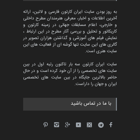
مهلت
3 ماه دیگر
به روز بودن سایت ایران کارتون فارسی و لاتین، ارائه
آخرین اطلاعات و اخبار، معرفی هنرمندان مطرح داخلی
و خارجی، اعلام مسابقات جهانی در زمینه کارتون و
کاریکاتور و تحلیل و بررسی آثار مطرح در این ارتباط ،
جشنواره بین‌المللی کارتون
مدارس پرتغال، ۲۰۲۷
نمایش فیلم های آموزشی و گذاشتن هزاران تصویر در
گالری های این سایت تنها گوشه ای از فعالیت های این
مهلت
4 ماه دیگر
سایت هنری است.
سایت ایران کارتون سه بار تاکنون رتبه اول در بین
سایت های تخصصی را از آن خود کرده است و در حال
پنجمین مسابقۀ بین‌المللی
حاضر بالاترین جایگاه در بین سایت های تخصصی
کارتون طنز «کلاه‌ای…
ایران و جهان را داراست.
مهلت
5 ماه دیگر
با ما در تماس باشید