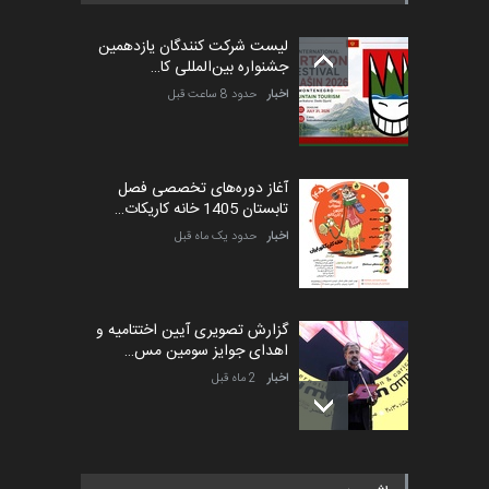
کارتون طنز «کلاه‌ای…
لیست شرکت کنندگان یازدهمین
مهلت
5 ماه دیگر
جشنواره بین‌المللی کا…
اخبار
حدود 8 ساعت قبل
آغاز دوره‌های تخصصی فصل
تابستان 1405 خانه کاریکات…
اخبار
حدود یک ماه قبل
گزارش تصویری آیین اختتامیه و
اهدای جوایز سومین مس…
اخبار
2 ماه قبل
به یاد اردوغان باشول (۱۹۳۶–