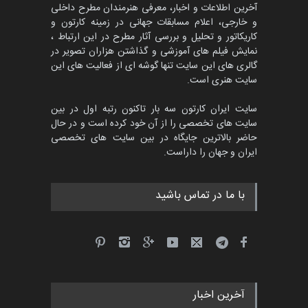
آخرین اطلاعات و اخبار، معرفی هنرمندان مطرح داخلی
و خارجی، اعلام مسابقات جهانی در زمینه کارتون و
کاریکاتور و تحلیل و بررسی آثار مطرح در این ارتباط ،
مسابقۀ بین‌المللی کارتون و
کاریکاتور «البغلی…
نمایش فیلم های آموزشی و گذاشتن هزاران تصویر در
گالری های این سایت تنها گوشه ای از فعالیت های این
مهلت
3 ماه دیگر
سایت هنری است.
سایت ایران کارتون سه بار تاکنون رتبه اول در بین
سایت های تخصصی را از آن خود کرده است و در حال
پنجمین مسابقۀ بین‌المللی
حاضر بالاترین جایگاه در بین سایت های تخصصی
کارتون CARTUNION ، …
ایران و جهان را داراست.
مهلت
3 ماه دیگر
با ما در تماس باشید
جشنواره بین‌المللی کارتون
مدارس پرتغال، ۲۰۲۷
مهلت
4 ماه دیگر
آخرین اخبار
پنجمین مسابقۀ بین‌المللی