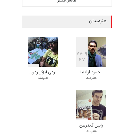
نمایش بیشتر
کاریکاتور CIK Damad…
مهلت
9 روز دیگر
هنرمندان
بیست و هشتمین مسابقه
بین‌المللی کارتون لهستا…
مهلت
9 روز دیگر
2
3
6
2
4
9
9
2
7
محمود آزادنیا
بردی ایزکویردو…
ششمین جشنوارۀ بین‌المللی
هنرمند
هنرمند
کارتون «لبخند دریا»…
مهلت
24 روز دیگر
1
2
5
6
دهمین جشنوارۀ بین‌المللی
کارتون گالوی ، ایرل…
رابین گاندرسن
مهلت
25 روز دیگر
هنرمند