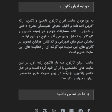
مسابقۀ بین‌المللی کارتون و
درباره ایران کارتون
کاریکاتور «البغلی…
مهلت
3 ماه دیگر
به روز بودن سایت ایران کارتون فارسی و لاتین، ارائه
آخرین اطلاعات و اخبار، معرفی هنرمندان مطرح داخلی
و خارجی، اعلام مسابقات جهانی در زمینه کارتون و
کاریکاتور و تحلیل و بررسی آثار مطرح در این ارتباط ،
جشنواره بین‌المللی کارتون
مدارس پرتغال، ۲۰۲۷
نمایش فیلم های آموزشی و گذاشتن هزاران تصویر در
گالری های این سایت تنها گوشه ای از فعالیت های این
مهلت
4 ماه دیگر
سایت هنری است.
سایت ایران کارتون سه بار تاکنون رتبه اول در بین
سایت های تخصصی را از آن خود کرده است و در حال
پنجمین مسابقۀ بین‌المللی
حاضر بالاترین جایگاه در بین سایت های تخصصی
کارتون طنز «کلاه‌ای…
ایران و جهان را داراست.
مهلت
5 ماه دیگر
با ما در تماس باشید