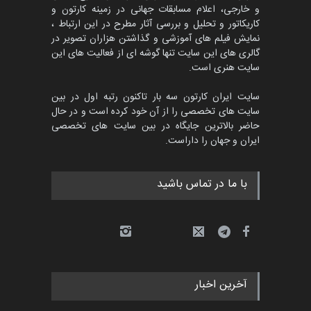
453
2,714
عضو شورای ه…
گالری
حدود یک ماه قبل
ویدیو
مسابقۀ بین‌المللی کارتون و
کاریکاتور «البغلی…
نمایش بیشتر
بهترین آثار کارتون جهان بخش -
مهلت
3 ماه دیگر
452
گالری
حدود یک ماه قبل
پنجمین مسابقۀ بین‌المللی
درباره ایران کارتون
کارتون CARTUNION ، …
مهلت
3 ماه دیگر
به روز بودن سایت ایران کارتون فارسی و لاتین، ارائه
آخرین اطلاعات و اخبار، معرفی هنرمندان مطرح داخلی
و خارجی، اعلام مسابقات جهانی در زمینه کارتون و
کاریکاتور و تحلیل و بررسی آثار مطرح در این ارتباط ،
جشنواره بین‌المللی کارتون
مدارس پرتغال، ۲۰۲۷
نمایش فیلم های آموزشی و گذاشتن هزاران تصویر در
گالری های این سایت تنها گوشه ای از فعالیت های این
مهلت
4 ماه دیگر
سایت هنری است.
سایت ایران کارتون سه بار تاکنون رتبه اول در بین