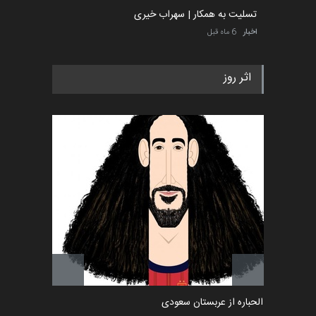
گزارش تصویری آیین اختتامیه و
اهدای جوایز سومین مس…
اخبار
2 ماه قبل
به یاد اردوغان باشول (۱۹۳۶–
۲۰۲۶)
اخبار
2 ماه قبل
رویداد کارگاهی کارتون و پوستر
اثر روز
«ایران سربلند» به ا…
اخبار
6 ماه قبل
فراخوان رویداد کارگاهی کارتون و
پوستر "ایران سربل…
اخبار
6 ماه قبل