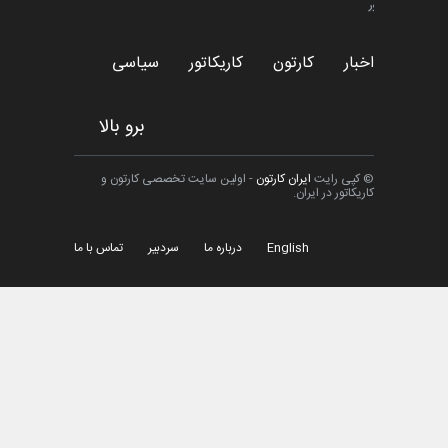
تسلیت به همکار | سهراب خیری
اخبار
6 ماه قبل
امین الحباره از عربستان سعودی
کاریکاتور
اخبار
کارتون
کاریکاتور
سیاسی
برو بالا
© کپی رایت
ایران کارتون
- اولین سایت تخصصی کارتون و
کاریکاتور در ایران.
English
درباره ما
سردبیر
تماس با ما