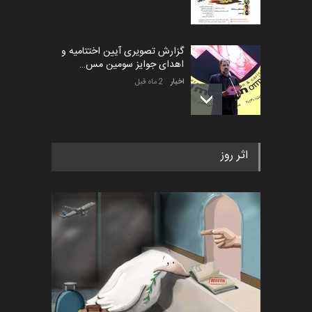
گزارش تصویری آیین اختتامیه و
اهدای جوایز سومین مس…
اخبار
2 ماه قبل
به یاد اردوغان باشول (۱۹۳۶–
اثر روز
۲۰۲۶)
اخبار
2 ماه قبل
رویداد کارگاهی کارتون و پوستر
«ایران سربلند» به ا…
اخبار
6 ماه قبل