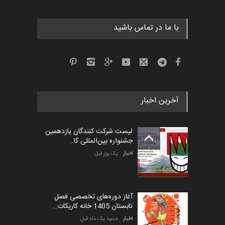
مهلت
3 ماه دیگر
با ما در تماس باشید
جشنواره بین‌المللی کارتون
مدارس پرتغال، ۲۰۲۷
مهلت
4 ماه دیگر
آخرین اخبار
پنجمین مسابقۀ بین‌المللی
کارتون طنز «کلاه‌ای…
لیست شرکت کنندگان یازدهمین
مهلت
5 ماه دیگر
جشنواره بین‌المللی کا…
اخبار
یک روز قبل
آغاز دوره‌های تخصصی فصل
تابستان 1405 خانه کاریکات…
اخبار
حدود یک ماه قبل