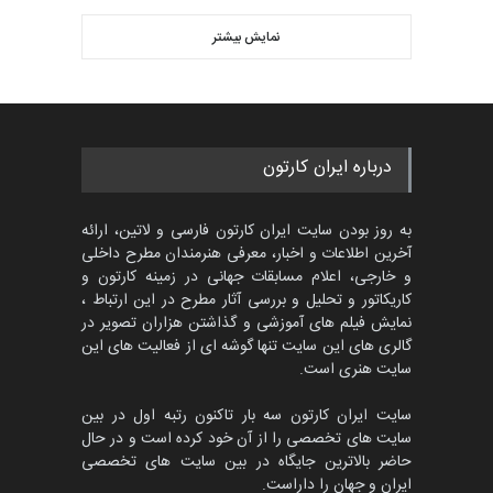
اولین مسابقۀ بین‌المللی کارتون
کتابخانۀ ممتا…
نمایش بیشتر
بهترین آثار کارتون جهان بخش -
مهلت
2 ماه دیگر
453
گالری
حدود یک ماه قبل
مسابقه بین‌المللی کارتون آیدین
درباره ایران کارتون
دوغان، ترکیه،…
مهلت
2 ماه دیگر
به روز بودن سایت ایران کارتون فارسی و لاتین، ارائه
آخرین اطلاعات و اخبار، معرفی هنرمندان مطرح داخلی
و خارجی، اعلام مسابقات جهانی در زمینه کارتون و
کاریکاتور و تحلیل و بررسی آثار مطرح در این ارتباط ،
پنجمین مسابقۀ بین‌المللی
کارتون CARTUNION ، …
نمایش فیلم های آموزشی و گذاشتن هزاران تصویر در
گالری های این سایت تنها گوشه ای از فعالیت های این
مهلت
3 ماه دیگر
سایت هنری است.
سایت ایران کارتون سه بار تاکنون رتبه اول در بین
سایت های تخصصی را از آن خود کرده است و در حال
مسابقۀ بین‌المللی کارتون و
حاضر بالاترین جایگاه در بین سایت های تخصصی
کاریکاتور «البغلی…
ایران و جهان را داراست.